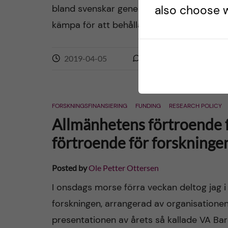
bland svenskar generellt. Det är glädjande
also choose w
kämpa för att behålla […]
2019-04-05
0
comments
FORSKNINGSFINANSIERING
FUNDING
RESEARCH POLICY
Allmänhetens förtroende f
förtroende för forskninge
Posted by
Ole Petter Ottersen
I onsdags morse förra veckan deltog jag i
forskningen, arrangerad av organisation
presentationen av årets så kallade VA Bar