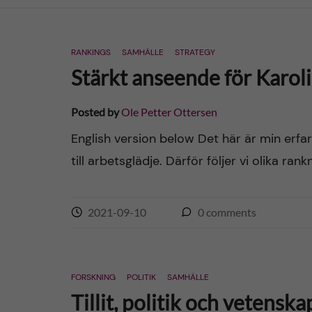
n
RANKINGS
SAMHÄLLE
STRATEGY
c
Stärkt anseende för Karoli
o
Posted by
Ole Petter Ottersen
n
English version below Det här är min erfa
till arbetsglädje. Därför följer vi olika ra
t
e
2021-09-10
0
comments
n
t
FORSKNING
POLITIK
SAMHÄLLE
Tillit, politik och vetensk