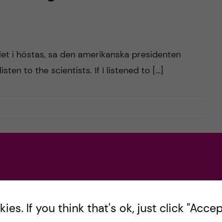
alet i höstas, sa den amerikanska presidenten
sten to the scientists. If I listened to […]
seende och förtroende
es. If you think that's ok, just click "Accept
rosäten är stabilt högt både internationellt och