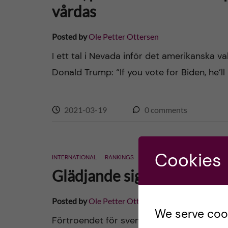
vårdas
Posted by
Ole Petter Ottersen
I ett tal i Nevada inför det amerikanska v
Donald Trump: “If you vote for Biden, he’ll li
2021-03-19
0
comments
Cookies
INTERNATIONAL
RANKINGS
Glädjande signaler om an
Posted by
Ole Petter Ottersen
We serve cooki
Förtroendet för svenska universitet och lä