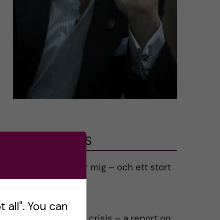
LATEST POSTS
Ett varmt tack för mig – och ett stort
tack till alla!
2023-02-28
 all". You can
Agility in a health crisis – a report on