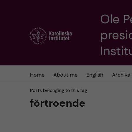
Ole P
J
presi
u
m
Insti
p
t
Home
About me
English
Archive
o
Posts belonging to this tag
förtroende
m
a
i