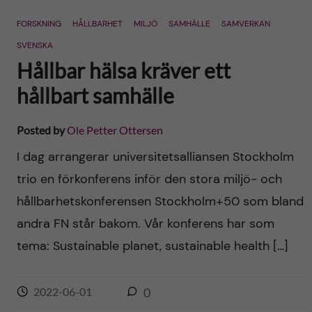
n
r
FORSKNING
HÅLLBARHET
MILJÖ
SAMHÄLLE
SAMVERKAN
n
c
c
SVENSKA
u
h
Hållbar hälsa kräver ett
o
f
hållbart samhälle
n
i
Posted by
Ole Petter Ottersen
t
e
I dag arrangerar universitetsalliansen Stockholm
l
e
trio en förkonferens inför den stora miljö- och
d
hållbarhetskonferensen Stockholm+50 som bland
n
andra FN står bakom. Vår konferens har som
t
tema: Sustainable planet, sustainable health […]
2022-06-01
0