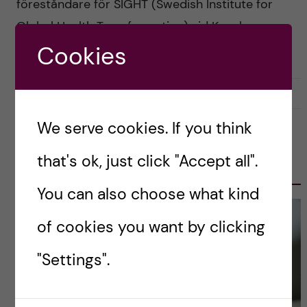
föreståndare för SIGHT (Swedish Institute for
Global Health Transformation) vid Kungl.
Vetenskapsakademien och professor […]
Cookies
2019-08-13
0
We serve cookies. If you think
OLE PETTER OTTERSEN, PRESIDENT
that's ok, just click "Accept all".
2017-2023
You can also choose what kind
of cookies you want by clicking
"Settings".