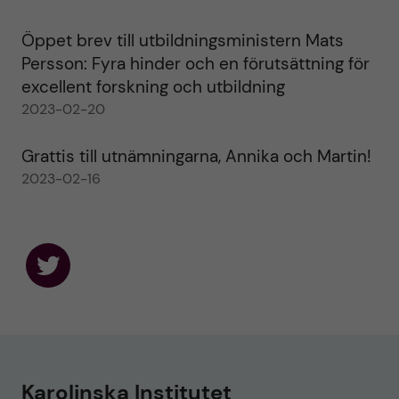
Öppet brev till utbildningsministern Mats
Persson: Fyra hinder och en förutsättning för
excellent forskning och utbildning
2023-02-20
Grattis till utnämningarna, Annika och Martin!
2023-02-16
F
o
l
l
o
w
u
Karolinska Institutet
s