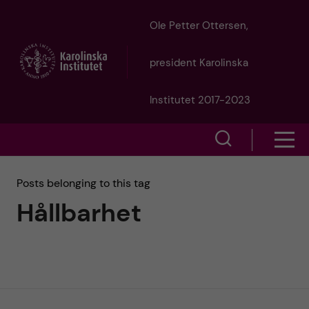
J
Ole Petter Ottersen,
u
president Karolinska
m
Institutet 2017-2023
p
S
S
t
h
h
Posts belonging to this tag
o
o
Hållbarhet
o
w
m
w
s
a
e
m
i
a
e