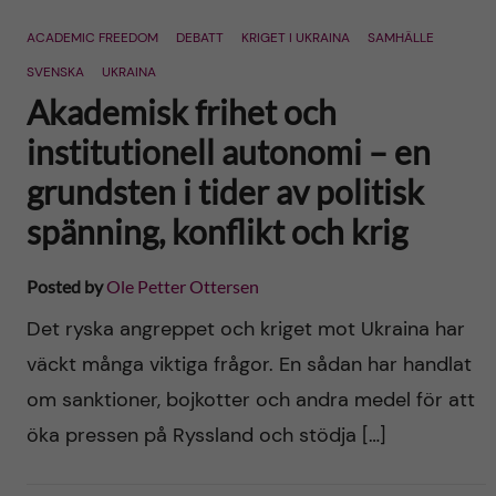
n
r
ACADEMIC FREEDOM
DEBATT
KRIGET I UKRAINA
SAMHÄLLE
n
c
c
SVENSKA
UKRAINA
u
h
Akademisk frihet och
o
f
institutionell autonomi – en
n
grundsten i tider av politisk
i
spänning, konflikt och krig
t
e
l
e
Posted by
Ole Petter Ottersen
d
Det ryska angreppet och kriget mot Ukraina har
n
väckt många viktiga frågor. En sådan har handlat
t
om sanktioner, bojkotter och andra medel för att
öka pressen på Ryssland och stödja […]