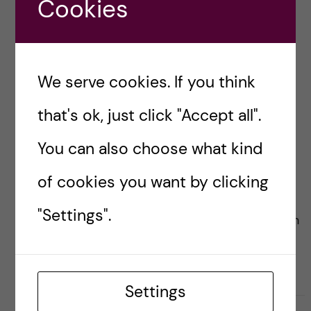
Cookies
KULTUR
Kulturella möten ger nya
We serve cookies. If you think
perspektiv i utbildning och
forskning
that's ok, just click "Accept all".
You can also choose what kind
Posted by
Ole Petter Ottersen
English version below Det är ett verkligt
of cookies you want by clicking
privilegium att dagligen kunna träffa och prata
"Settings".
med alla inspirerande och kreativa studenter och
kollegor här på Karolinska Institutet. Under hela
studietiden, särskilt […]
Settings
2018-09-26