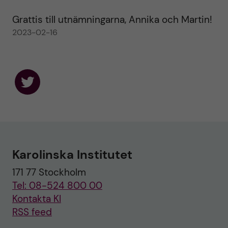
Grattis till utnämningarna, Annika och Martin!
2023-02-16
F
o
l
l
o
w
u
Karolinska Institutet
s
o
171 77 Stockholm
n
T
Tel: 08-524 800 00
w
i
Kontakta KI
t
RSS feed
t
e