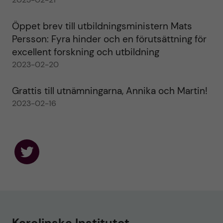
Öppet brev till utbildningsministern Mats
Persson: Fyra hinder och en förutsättning för
excellent forskning och utbildning
2023-02-20
Grattis till utnämningarna, Annika och Martin!
2023-02-16
F
o
l
l
o
w
u
Karolinska Institutet