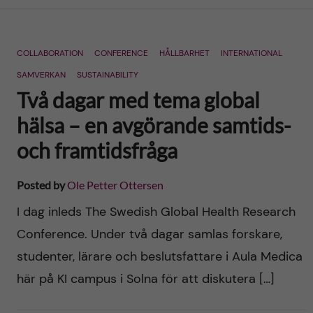
n
r
n
c
c
COLLABORATION
CONFERENCE
HÅLLBARHET
INTERNATIONAL
u
h
o
SAMVERKAN
SUSTAINABILITY
f
Två dagar med tema global
n
i
hälsa – en avgörande samtids-
t
e
och framtidsfråga
l
e
Posted by
Ole Petter Ottersen
d
n
I dag inleds The Swedish Global Health Research
Conference. Under två dagar samlas forskare,
t
studenter, lärare och beslutsfattare i Aula Medica
här på KI campus i Solna för att diskutera […]