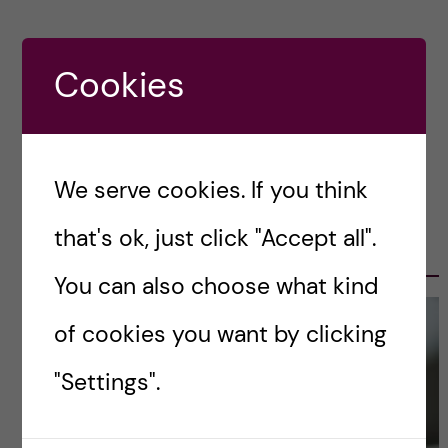
Cookies
Previous
We serve cookies. If you think
OLE PETTER OTTERSEN, PRESIDENT
that's ok, just click "Accept all".
2017-2023
You can also choose what kind
of cookies you want by clicking
"Settings".