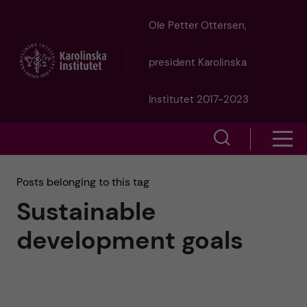
J
Ole Petter Ottersen,
u
president Karolinska
m
Institutet 2017-2023
p
S
S
t
h
h
Posts belonging to this tag
o
o
Sustainable
o
w
m
development goals
w
s
a
e
m
i
a
e