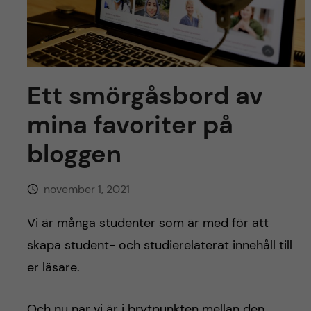
y
l
h
t
u
v
Ett smörgåsbord av
u
mina favoriter på
d
bloggen
i
november 1, 2021
n
Vi är många studenter som är med för att
n
skapa student- och studierelaterat innehåll till
er läsare.
e
Och nu när vi är i brytpunkten mellan den