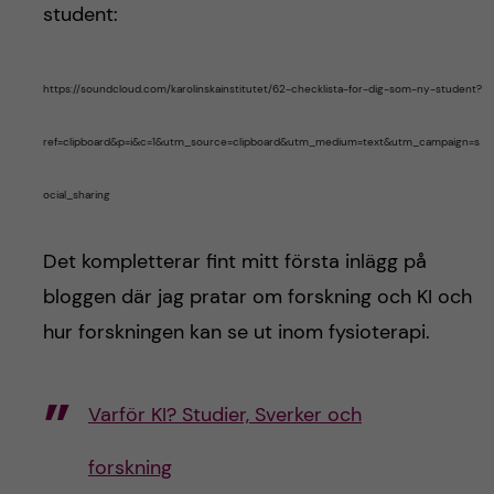
student:
https://soundcloud.com/karolinskainstitutet/62-checklista-for-dig-som-ny-student?
ref=clipboard&p=i&c=1&utm_source=clipboard&utm_medium=text&utm_campaign=s
ocial_sharing
Det kompletterar fint mitt första inlägg på
bloggen där jag pratar om forskning och KI och
hur forskningen kan se ut inom fysioterapi.
Varför KI? Studier, Sverker och
forskning