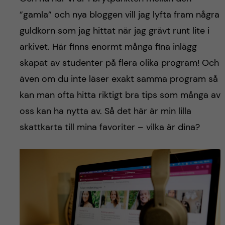
h
”gamla” och nya bloggen vill jag lyfta fram några
å
guldkorn som jag hittat när jag grävt runt lite i
arkivet. Här finns enormt många fina inlägg
l
skapat av studenter på flera olika program! Och
l
även om du inte läser exakt samma program så
kan man ofta hitta riktigt bra tips som många av
e
oss kan ha nytta av. Så det här är min lilla
t
skattkarta till mina favoriter – vilka är dina?