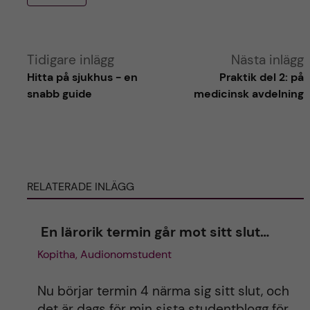
A
Tidigare inlägg
Nästa inlägg
Hitta på sjukhus - en
Praktik del 2: på
l
snabb guide
medicinsk avdelning
t
e
RELATERADE INLÄGG
r
n
En lärorik termin går mot sitt slut…
Kopitha, Audionomstudent
a
t
Nu börjar termin 4 närma sig sitt slut, och
det är dags för min sista studentblogg för