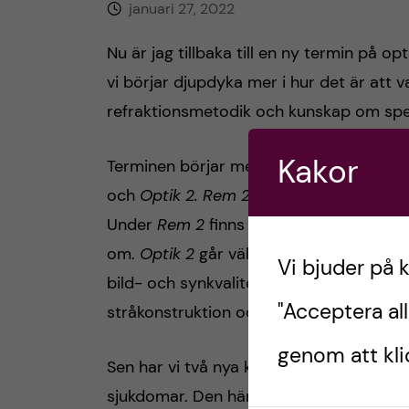
januari 27, 2022
Nu är jag tillbaka till en ny termin på o
vi börjar djupdyka mer i hur det är att
refraktionsmetodik och kunskap om spec
Kakor
Terminen börjar med två fortsättningsk
och
Optik 2.
Rem 2
kommer innehålla me
Under
Rem 2
finns den obligatoriska HLR
om.
Optik 2
går väldigt hand i hand me
Vi bjuder på 
bild- och synkvalitet som är viktigt ino
"Acceptera all
stråkonstruktion och uträkningar och ger
genom att klic
Sen har vi två nya kurser som är
ÖAFS
s
sjukdomar. Den här ser jag nog mest fr