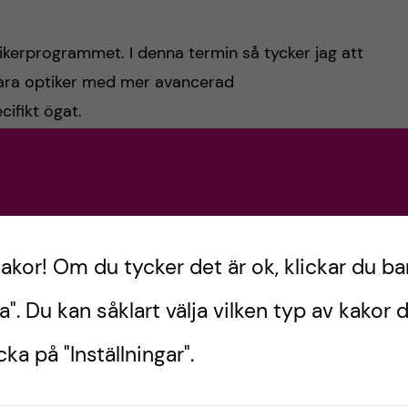
ptikerprogrammet. I denna termin så tycker jag att
 vara optiker med mer avancerad
ifikt ögat.
urser från T1 som är
Refraktionsmetodik 2 (Rem2)
r grunder i hur man utför en synundersökning.
 utbildningen som ska bli roligt att lära sig mer
d
Rem 2
. Där vi går djupare in på hur man beskriver
kakor! Om du tycker det är ok, klickar du ba
m optiker yrket. Den här kursen innehåller mycket
a". Du kan såklart välja vilken typ av kakor d
 en paus från glosor och praktiska tillfällen.
ka på "Inställningar".
om står för ögats anatomi, fysiologi och
am emot under den här terminen. Här är fokus på