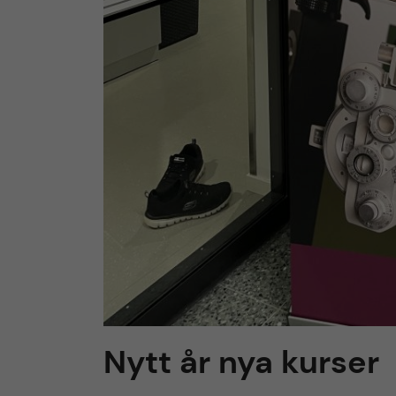
h
å
l
l
e
t
Nytt år nya kurser