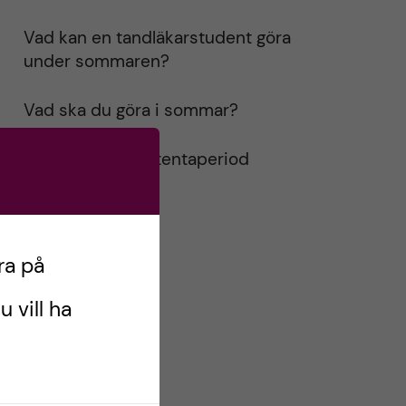
Vad kan en tandläkarstudent göra
under sommaren?
Vad ska du göra i sommar?
Terminsslut och tentaperiod
ra på
u vill ha