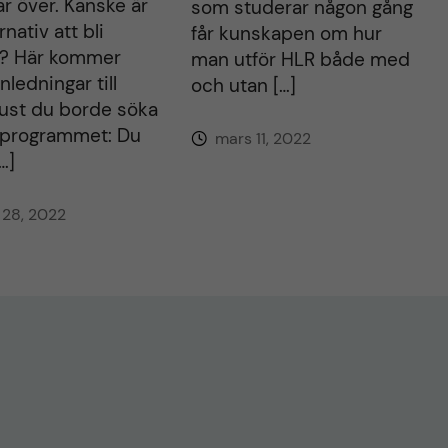
r över. Kanske är
som studerar någon gång
rnativ att bli
får kunskapen om hur
r? Här kommer
man utför HLR både med
nledningar till
och utan […]
just du borde söka
rprogrammet: Du
mars 11, 2022
…]
28, 2022