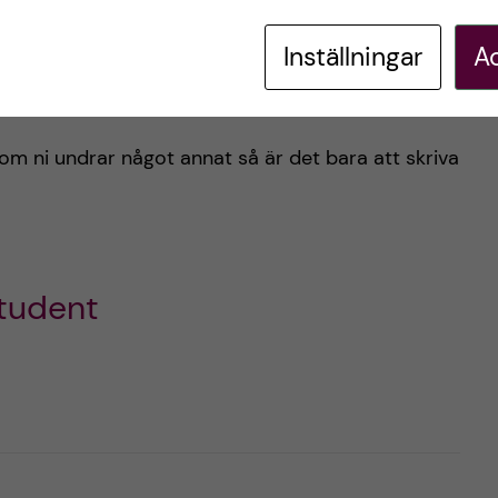
å kommer fortsättningskursen fokusera mer på
Inställningar
Ac
a nya kursen för denna termin är
Patologi
kursen
ndringar i organismen.
om ni undrar något annat så är det bara att skriva
student