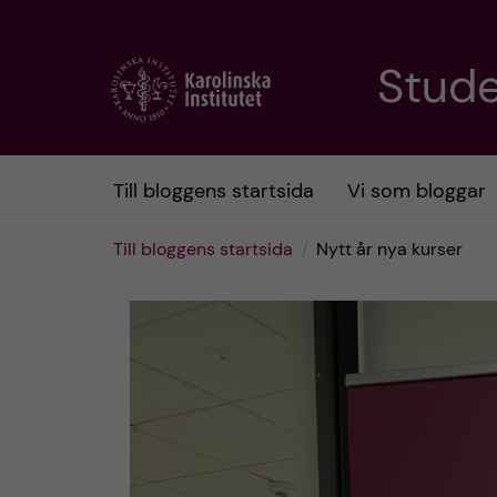
H
Stud
o
p
Till bloggens startsida
Vi som bloggar
p
Till bloggens startsida
Nytt år nya kurser
a
t
i
l
l