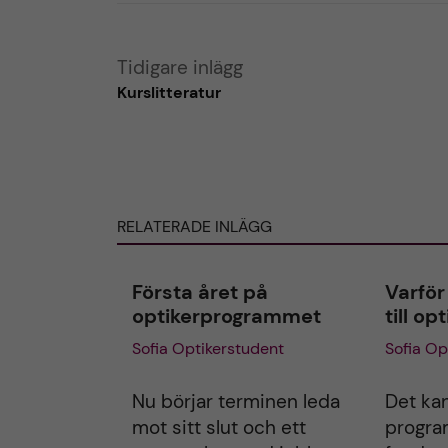
i
i
l
l
l
l
Tidigare inlägg
a
a
Kurslitteratur
r
i
i
n
n
l
l
ä
ä
g
g
RELATERADE INLÄGG
g
g
e
e
Första året på
Varför
t
t
optikerprogrammet
till o
Sofia Optikerstudent
Sofia Op
Nu börjar terminen leda
Det kan
mot sitt slut och ett
progra