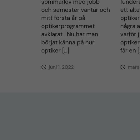
sommarlov med jobb
fundera
och semester väntar och
ett alte
mitt första år på
optike
optikerprogrammet
några a
avklarat. Nu har man
varför 
börjat känna på hur
optike
optiker […]
får en [
juni 1, 2022
mars 