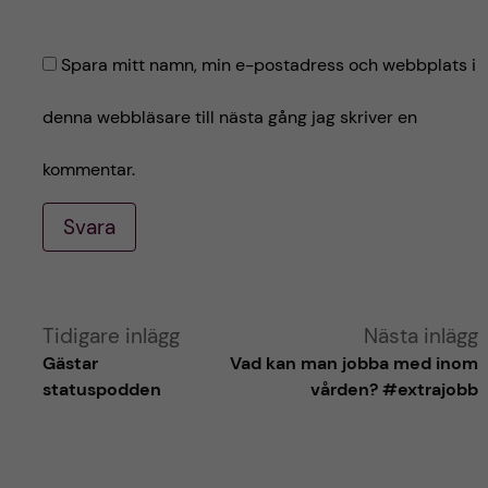
Spara mitt namn, min e-postadress och webbplats i
denna webbläsare till nästa gång jag skriver en
kommentar.
Svara
A
Tidigare inlägg
Nästa inlägg
Gästar
Vad kan man jobba med inom
l
statuspodden
vården? #extrajobb
t
e