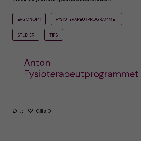
ERGONOMI
FYSIOTERAPEUTPROGRAMMET
STUDIER
TIPS
Anton
Fysioterapeutprogrammet
G
g
0
Gilla
0
i
i
l
l
l
l
a