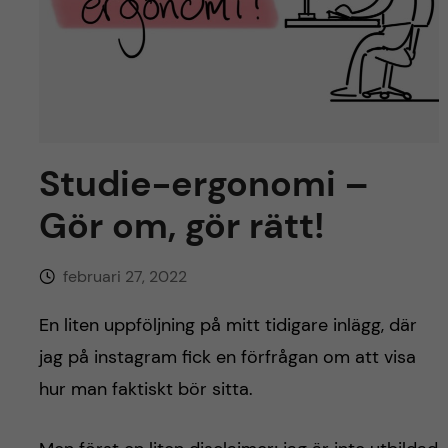
y
l
h
t
u
v
u
Studie-ergonomi –
d
Gör om, gör rätt!
i
februari 27, 2022
n
En liten uppföljning på mitt tidigare inlägg, där
n
jag på instagram fick en förfrågan om att visa
hur man faktiskt bör sitta.
e