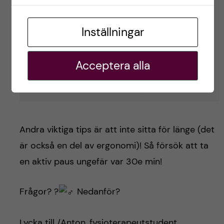
Inställningar
Acceptera alla
Andra viktiga tips är att inte sitta för länge (det
är också en del av ergonomi)! Så försök att ta
en aktiv paus ungefär var 30e min!
Frågor? ?‍
Nedanför?
Lycka till /Anton, fysioterapeutstudent