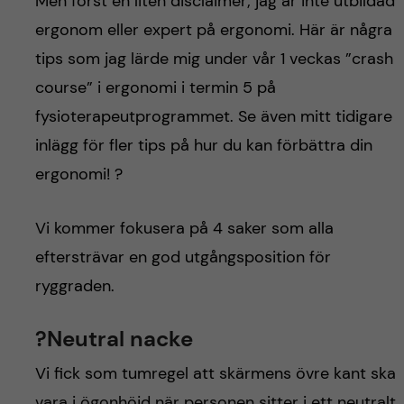
h
Men först en liten disclaimer; jag är inte utbildad
ergonom eller expert på ergonomi. Här är några
å
tips som jag lärde mig under vår 1 veckas ”crash
l
course” i ergonomi i termin 5 på
fysioterapeutprogrammet. Se även mitt tidigare
l
inlägg för fler tips på hur du kan förbättra din
e
ergonomi! ?
t
Vi kommer fokusera på 4 saker som alla
eftersträvar en god utgångsposition för
ryggraden.
?Neutral nacke
Vi fick som tumregel att skärmens övre kant ska
vara i ögonhöjd när personen sitter i ett neutralt