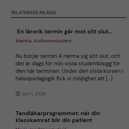
RELATERADE INLÄGG
r
n
En lärorik termin går mot sitt slut…
Kopitha, Audionomstudent
a
t
Nu börjar termin 4 närma sig sitt slut, och
det är dags för min sista studentblogg för
i
den här terminen. Under den sista kursen i
hälsopedagogik fick vi möjlighet att […]
v
juni 1, 2026
e
:
Tandläkarprogrammet: när din
klasskamrat blir din patient