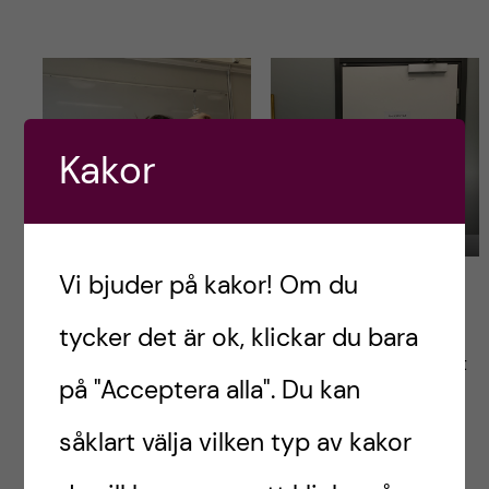
Kakor
Eileen och Bengt
Modellförådet
Vi bjuder på kakor! Om du
Då stora delar av kursen är baserade på
strukturer bestämde jag mig för att färgkoda
tycker det är ok, klickar du bara
strukturlistan enligt kunskapsnivå. Detta för att
på "Acceptera alla". Du kan
kunna jobba mer effektivt senare i
tentaperioden.
såklart välja vilken typ av kakor