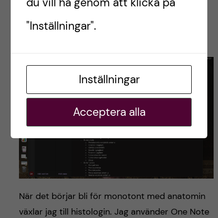
du vill ha genom att klicka på
Fokusera på de områden du känner dig
osäker över. Lita på att du kan tillräckligt
"Inställningar".
och distribuera pluggtiden mer rättvist.
Inställningar
Acceptera alla
När det börjar bli för monotont med anatomin
växlar jag till histologin. Jag använder One Note