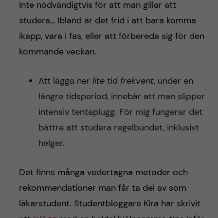
h
Inte nödvändigtvis för att man gillar att
studera… Ibland är det frid i att bara komma
å
ikapp, vara i fas, eller att förbereda sig för den
l
kommande veckan.
l
Att lägga ner
lite
tid
frekvent
, under en
e
längre tidsperiod, innebär att man slipper
intensiv tentaplugg. För mig fungerar det
t
bättre att studera regelbundet, inklusivt
helger.
Det finns många vedertagna metoder och
rekommendationer man får ta del av som
läkarstudent. Studentbloggare Kira har skrivit