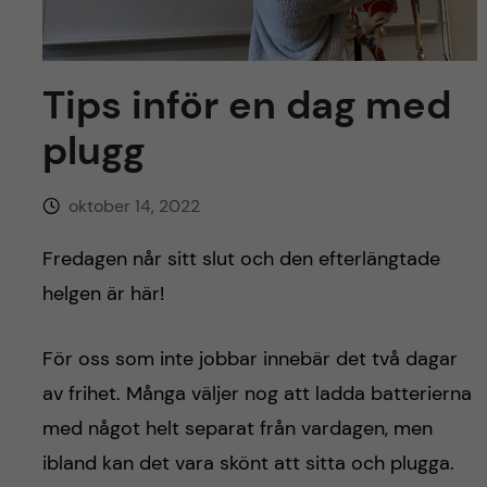
y
l
h
t
u
Tips inför en dag med
v
plugg
u
oktober 14, 2022
d
Fredagen når sitt slut och den efterlängtade
i
helgen är här!
n
För oss som inte jobbar innebär det två dagar
n
av frihet. Många väljer nog att ladda batterierna
med något helt separat från vardagen, men
e
ibland kan det vara skönt att sitta och plugga.