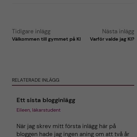
i
i
l
l
l
l
a
a
Tidigare inlägg
Nästa inlägg
r
i
Välkommen till gymmet på KI
Varför valde jag KI?
i
n
n
l
l
ä
ä
g
g
g
g
RELATERADE INLÄGG
e
e
t
t
Ett sista blogginlägg
Eileen, läkarstudent
När jag skrev mitt första inlägg här på
bloggen hade jag ingen aning om att två år