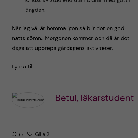
förlust av studietid utan bidrar med gott i
längden.
När jag väl är hemma igen så blir det en god
natts sömn.. Morgonen kommer och då är det
dags att upprepa gårdagens aktiviteter.
Lycka till!
Betul, läkarstudent
G
g
0
Gilla
2