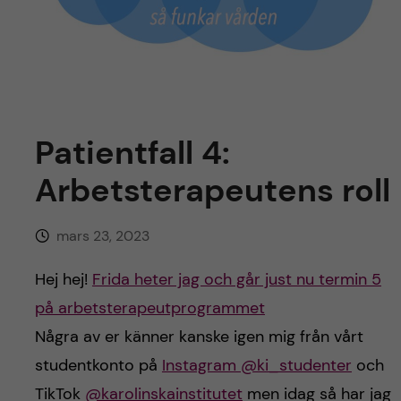
y
l
h
t
u
v
u
Patientfall 4:
Arbetsterapeutens roll
d
i
mars 23, 2023
n
Hej hej!
Frida heter jag och går just nu termin 5
på arbetsterapeutprogrammet
n
Några av er känner kanske igen mig från vårt
e
studentkonto på
Instagram @ki_studenter
och
TikTok
@karolinskainstitutet
men idag så har jag