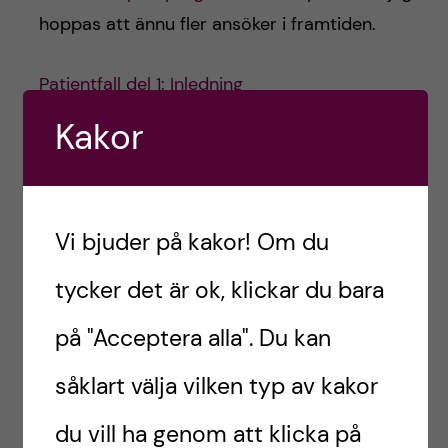
hoppas att ännu fler ansöker i framtiden.
Patientfall del 1: Inledning
Patientfall del 2: Sjuksköterskans roll
Kakor
Patientfall del 3: Läkarens roll
Patientfall del 5: Psykologens roll
Vi bjuder på kakor! Om du
//Frida (hon/henne) arbetsterapeutstudent
tycker det är ok, klickar du bara
på "Acceptera alla". Du kan
helenesvanholm
såklart välja vilken typ av kakor
du vill ha genom att klicka på