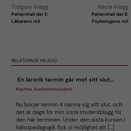
A
Tidigare inlägg
Nästa inlägg
Patientfall del 3:
Patientfall del 5:
l
Läkarens roll
Psykologens roll
t
e
RELATERADE INLÄGG
r
n
En lärorik termin går mot sitt slut…
Kopitha, Audionomstudent
a
t
Nu börjar termin 4 närma sig sitt slut, och
det är dags för min sista studentblogg för
i
den här terminen. Under den sista kursen i
hälsopedagogik fick vi möjlighet att […]
v