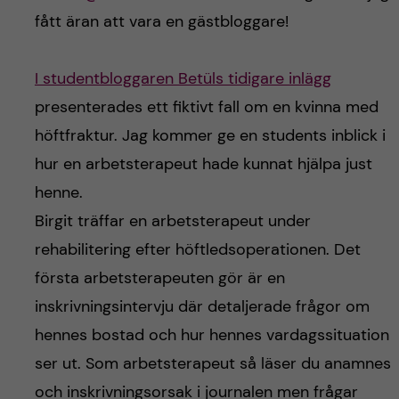
h
fått äran att vara en gästbloggare!
å
I studentbloggaren Betüls tidigare inlägg
l
presenterades ett fiktivt fall om en kvinna med
l
höftfraktur. Jag kommer ge en students inblick i
hur en arbetsterapeut hade kunnat hjälpa just
e
henne.
t
Birgit träffar en arbetsterapeut under
rehabilitering efter höftledsoperationen. Det
första arbetsterapeuten gör är en
inskrivningsintervju där detaljerade frågor om
hennes bostad och hur hennes vardagssituation
ser ut. Som arbetsterapeut så läser du anamnes
och inskrivningsorsak i journalen men frågar