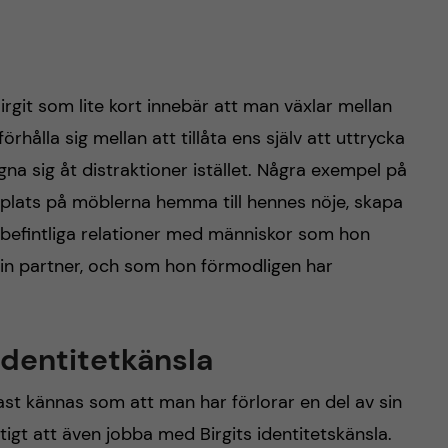
irgit som lite kort innebär att man växlar mellan
örhålla sig mellan att tillåta ens själv att uttrycka
na sig åt distraktioner istället. Några exempel på
yta plats på möblerna hemma till hennes nöje, skapa
n befintliga relationer med människor som hon
in partner, och som hon förmodligen har
identitetkänsla
ast kännas som att man har förlorar en del av sin
tigt att även jobba med Birgits identitetskänsla.