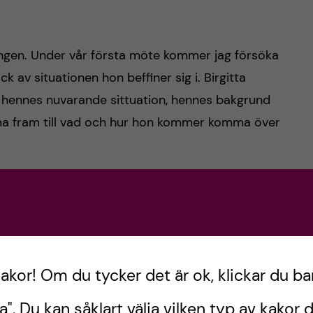
 gången. Under vår första möte kommer jag försöka
k av situationen hon beffiner sig i. Birgitta
 hennes nuvarande sittuation, hennes bakgrund
a fram till vad och hur hon kommer komma över
nslor
slor just nu, inklusive sorg, ilska, skuld, förvirring
änslor och försöker att få patienten att förstå
ever just nu kan kännas väldigt tungt men att det
kakor! Om du tycker det är ok, klickar du ba
m hon måste gå igenom för att sedan kunna
a". Du kan såklart välja vilken typ av kakor d