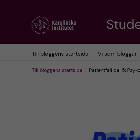
H
Stud
o
p
Till bloggens startsida
Vi som bloggar
p
Till bloggens startsida
Patientfall del 5: Psyk
a
t
i
l
l