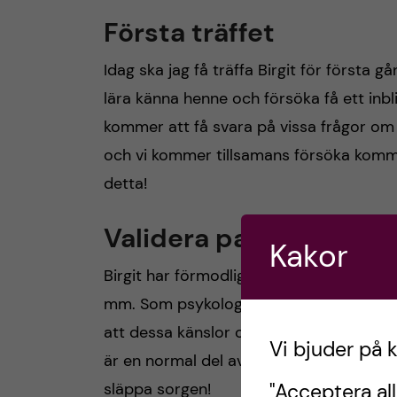
Första träffet
Idag ska jag få träffa Birgit för första
lära känna henne och försöka få ett inblic
kommer att få svara på vissa frågor om
och vi kommer tillsamans försöka komm
detta!
Validera patientens kä
Kakor
Birgit har förmodligen en rad komplexa kän
mm. Som psykolog validerar jag hennes k
att dessa känslor och det hela hon uppl
Vi bjuder på 
är en normal del av sorgeprocessen so
släppa sorgen!
"Acceptera all