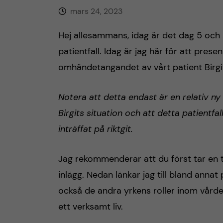
mars 24, 2023
h
Hej allesammans, idag är det dag 5 och s
å
patientfall. Idag är jag här för att presen
l
omhändetangandet av vårt patient Birgi
l
Notera att detta endast är en relativ ny 
e
Birgits situation och att detta patientfal
inträffat på riktgit.
t
Jag rekommenderar att du först tar en ti
inlägg. Nedan länkar jag till bland annat p
också de andra yrkens roller inom vården
ett verksamt liv.