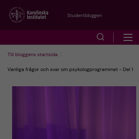
H
Studentbloggen
o
V
V
p
i
i
p
Till bloggens startsida
s
s
a
Vanliga frågor och svar om psykologprogrammet - Del 1
a
a
s
t
ö
m
i
k
e
l
f
n
l
ä