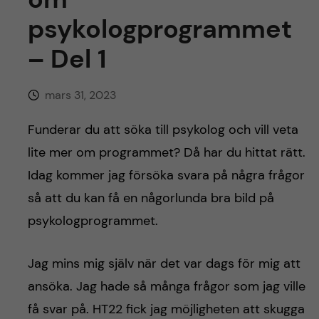
h
psykologprogrammet
å
– Del 1
l
mars 31, 2023
l
Funderar du att söka till psykolog och vill veta
e
lite mer om programmet? Då har du hittat rätt.
t
Idag kommer jag försöka svara på några frågor
så att du kan få en någorlunda bra bild på
psykologprogrammet.
Jag mins mig själv när det var dags för mig att
ansöka. Jag hade så många frågor som jag ville
få svar på. HT22 fick jag möjligheten att skugga