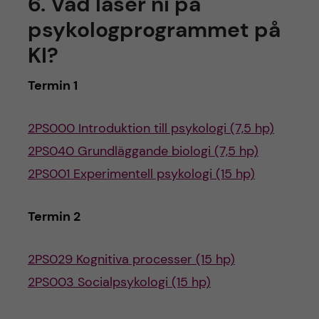
6. Vad läser ni på
psykologprogrammet på
KI?
Termin 1
2PS000 Introduktion till psykologi (7,5 hp)
2PS040 Grundläggande biologi (7,5 hp)
2PS001 Experimentell psykologi (15 hp)
Termin 2
2PS029 Kognitiva processer (15 hp)
2PS003 Socialpsykologi (15 hp)