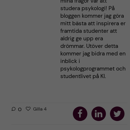
mina frågor var att
studera psykologi! På
bloggen kommer jag göra
mitt bästa att inspirera er
framtida studenter att
aldrig ge upp era
drömmar. Utöver detta
kommer jag bidra med en
inblick i
psykologprogrammet och
studentlivet på KI.
D
D
D
G
g
0
Gilla
4
e
e
e
i
i
l
l
l
a
a
a
l
l
p
p
p
l