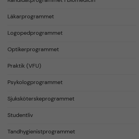
Kandidatprogrammet i biomedicin
Läkarprogrammet
Logopedprogrammet
Optikerprogrammet
Praktik (VFU)
Psykologprogrammet
Sjuksköterskeprogrammet
Studentliv
Tandhygienistprogrammet