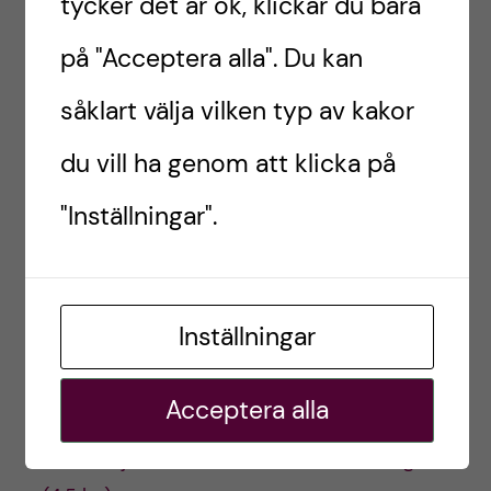
tycker det är ok, klickar du bara
2PS034 Vetenskapsteori (3 hp)
på "Acceptera alla". Du kan
2PS035 Samhälle och hälsa (4,5 hp)
2PS036 Arbets- och organisationspsykologi 1
såklart välja vilken typ av kakor
(12 hp)
du vill ha genom att klicka på
Termin 6
"Inställningar".
2PS046 Arbets- och organisationspsykologi 2
(7,5 hp)
Valbar period (sammanlagt 22,5 hp)
Inställningar
Termin 7
Acceptera alla
2PS017 Självkännedom och kliniska färdigheter