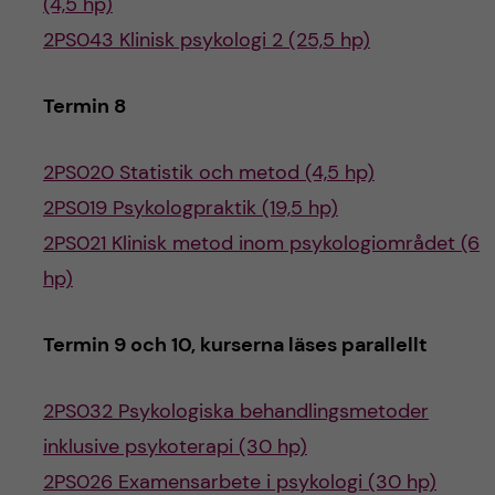
(4,5 hp)
2PS043 Klinisk psykologi 2 (25,5 hp)
Termin 8
2PS020 Statistik och metod (4,5 hp)
2PS019 Psykologpraktik (19,5 hp)
2PS021 Klinisk metod inom psykologiområdet (6
hp)
Termin 9 och 10, kurserna läses parallellt
2PS032 Psykologiska behandlingsmetoder
inklusive psykoterapi (30 hp)
2PS026 Examensarbete i psykologi (30 hp)