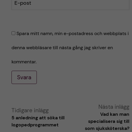
E-post
Spara mitt namn, min e-postadress och webbplats i
denna webbläsare till nästa gång jag skriver en
kommentar.
Svara
A
Nästa inlägg
Tidigare inlägg
Vad kan man
5 anledning att söka till
l
specialisera sig till
logopedprogrammet
som sjuksköterska?