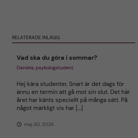
t
e
r
RELATERADE INLÄGG
n
Vad ska du göra i sommar?
a
Daniela, psykologstudent
t
Hej kära studenter, Snart är det dags för
i
ännu en termin att gå mot sin slut. Det här
året har känts speciellt på många sätt. På
v
något märkligt vis har […]
e
maj 30, 2026
: