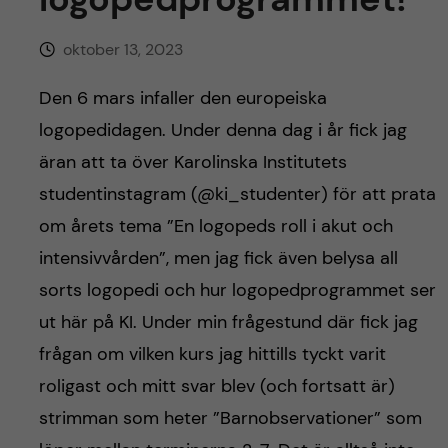
h
å
oktober 13, 2023
l
Den 6 mars infaller den europeiska
logopedidagen. Under denna dag i år fick jag
l
äran att ta över Karolinska Institutets
e
studentinstagram (@ki_studenter) för att prata
om årets tema ”En logopeds roll i akut och
t
intensivvården”, men jag fick även belysa all
sorts logopedi och hur logopedprogrammet ser
ut här på KI. Under min frågestund där fick jag
frågan om vilken kurs jag hittills tyckt varit
roligast och mitt svar blev (och fortsatt är)
strimman som heter ”Barnobservationer” som