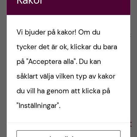
Kakor
Har ni något liknande på era program? Tveka
inte att höra av er om några fler frågetecken
uppstår kring barnobservationerna eller annat
Vi bjuder på kakor! Om du
smått och gott angående logopedprogrammet
eller Karolinska Institutet överlag.
tycker det är ok, klickar du bara
på "Acceptera alla". Du kan
Allt gott!
såklart välja vilken typ av kakor
// Filippa, logopedstudent
du vill ha genom att klicka på
"Inställningar".
Filippa,
Logopedstudent