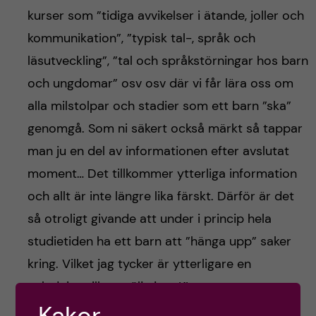
kurser som ”tidiga avvikelser i ätande, joller och
kommunikation”, ”typisk tal-, språk och
läsutveckling”, ”tal och språkstörningar hos barn
och ungdomar” osv osv där vi får lära oss om
alla milstolpar och stadier som ett barn ”ska”
genomgå. Som ni säkert också märkt så tappar
man ju en del av informationen efter avslutat
moment… Det tillkommer ytterliga information
och allt är inte längre lika färskt. Därför är det
så otroligt givande att under i princip hela
studietiden ha ett barn att ”hänga upp” saker
kring. Vilket jag tycker är ytterligare en
anledning till att välja just KI.