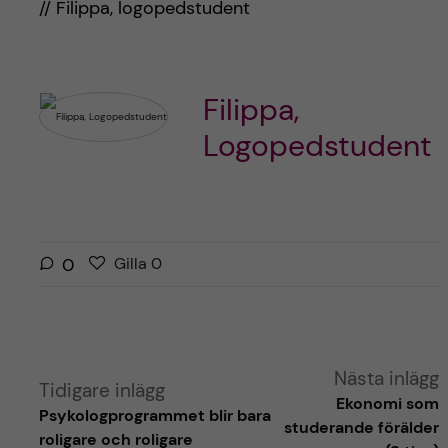
// Filippa, logopedstudent
Filippa,
Logopedstudent
G
g
0
Gilla
0
i
i
l
l
l
l
a
a
Nästa inlägg
r
Tidigare inlägg
i
Ekonomi som
i
Psykologprogrammet blir bara
n
studerande förälder
n
roligare och roligare
l