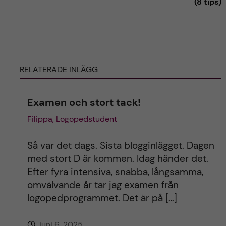
(8 tips)
l
ä
ä
g
g
g
g
e
e
t
t
RELATERADE INLÄGG
Examen och stort tack!
Filippa, Logopedstudent
Så var det dags. Sista blogginlägget. Dagen
med stort D är kommen. Idag händer det.
Efter fyra intensiva, snabba, långsamma,
omvälvande år tar jag examen från
logopedprogrammet. Det är på […]
juni 6, 2025