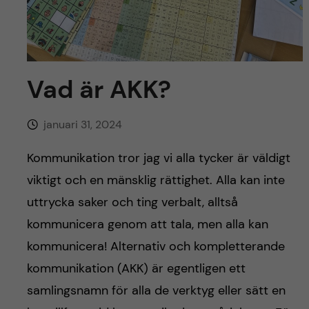
y
l
h
t
u
v
Vad är AKK?
u
januari 31, 2024
d
Kommunikation tror jag vi alla tycker är väldigt
i
viktigt och en mänsklig rättighet. Alla kan inte
uttrycka saker och ting verbalt, alltså
n
kommunicera genom att tala, men alla kan
n
kommunicera! Alternativ och kompletterande
kommunikation (AKK) är egentligen ett
e
samlingsnamn för alla de verktyg eller sätt en