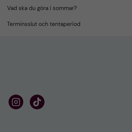
Vad ska du göra i sommar?
Terminsslut och tentaperiod
F
F
ö
o
l
l
j
l
o
o