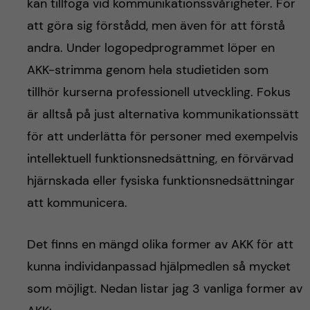
h
kan tillfoga vid kommunikationssvårigheter. För
att göra sig förstådd, men även för att förstå
å
andra. Under logopedprogrammet löper en
l
AKK-strimma genom hela studietiden som
tillhör kurserna professionell utveckling. Fokus
l
är alltså på just alternativa kommunikationssätt
e
för att underlätta för personer med exempelvis
intellektuell funktionsnedsättning, en förvärvad
t
hjärnskada eller fysiska funktionsnedsättningar
att kommunicera.
Det finns en mängd olika former av AKK för att
kunna individanpassad hjälpmedlen så mycket
som möjligt. Nedan listar jag 3 vanliga former av