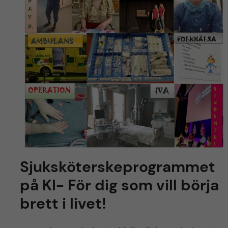
y
l
h
t
u
v
u
d
i
n
Sjuksköterskeprogrammet
n
på KI- För dig som vill börja
brett i livet!
e