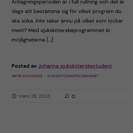
h
Antagningsperioden är i full rullning och det är
dags att bestämma sig för vilket program du
å
ska söka. Inte säker ännu på vilket som lockar
l
mest? Med sjuksköterskeprogrammet är
möjligheterna […]
l
e
Postad av
Johanna sjuksköterskestudent
t
INFÖR ANTAGNING
SJUKSKÖTERSKEPROGRAMMET
mars 28, 2023
0