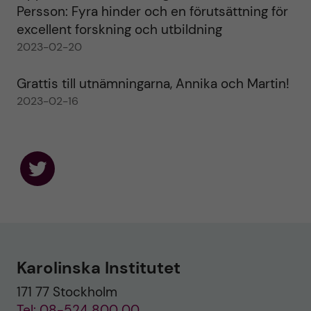
Persson: Fyra hinder och en förutsättning för
excellent forskning och utbildning
2023-02-20
Grattis till utnämningarna, Annika och Martin!
2023-02-16
F
o
l
l
o
w
u
Karolinska Institutet
s
o
171 77 Stockholm
n
T
Tel: 08-524 800 00