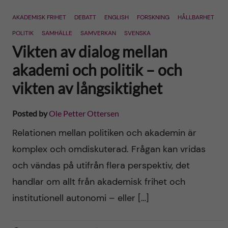
n
r
AKADEMISK FRIHET
DEBATT
ENGLISH
FORSKNING
HÅLLBARHET
n
c
c
POLITIK
SAMHÄLLE
SAMVERKAN
SVENSKA
u
h
Vikten av dialog mellan
o
f
akademi och politik – och
n
vikten av långsiktighet
i
t
e
Posted by
Ole Petter Ottersen
l
e
Relationen mellan politiken och akademin är
d
komplex och omdiskuterad. Frågan kan vridas
n
och vändas på utifrån flera perspektiv, det
t
handlar om allt från akademisk frihet och
institutionell autonomi – eller […]