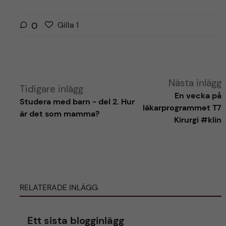
G
g
0
Gilla
1
i
i
l
l
l
l
a
a
Nästa inlägg
r
Tidigare inlägg
i
En vecka på
i
Studera med barn - del 2. Hur
n
läkarprogrammet T7
n
är det som mamma?
l
Kirurgi #klin
l
ä
ä
g
g
g
g
e
e
t
t
RELATERADE INLÄGG
Ett sista blogginlägg