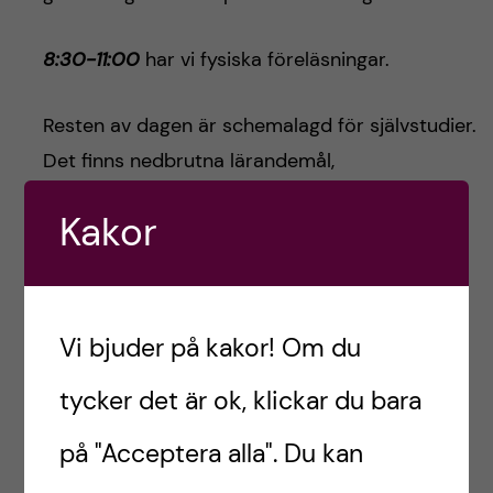
8:30-11:00
har vi fysiska föreläsningar.
Resten av dagen är schemalagd för självstudier.
Det finns nedbrutna lärandemål,
instuderingsfrågor och källor uppladdade på
Kakor
Canvas, portalen KI studenterna använder. Du
kan själva välja hur du spenderar din tid.
Vi bjuder på kakor! Om du
tycker det är ok, klickar du bara
på "Acceptera alla". Du kan