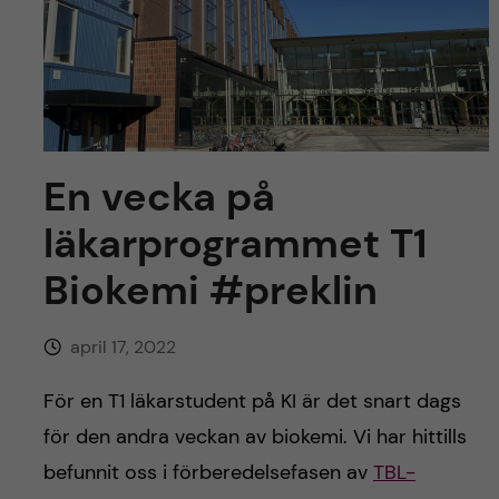
y
l
h
t
u
v
u
En vecka på
d
läkarprogrammet T1
Biokemi #preklin
i
n
april 17, 2022
n
För en T1 läkarstudent på KI är det snart dags
för den andra veckan av biokemi. Vi har hittills
e
befunnit oss i förberedelsefasen av
TBL-