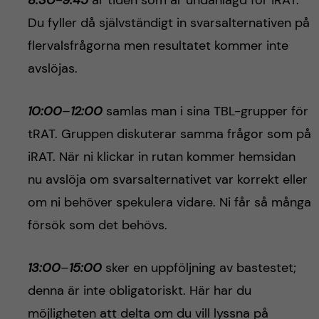
8:30-
9:45
är tiden som är undanlagd för iRAT.
Du fyller då självständigt in svarsalternativen på
flervalsfrågorna men resultatet kommer inte
avslöjas.
10:00
–
12:00
samlas man i sina TBL-grupper för
tRAT. Gruppen diskuterar samma frågor som på
iRAT. När ni klickar in rutan kommer hemsidan
nu avslöja om svarsalternativet var korrekt eller
om ni behöver spekulera vidare. Ni får så många
försök som det behövs.
13:00
–
15:00
sker en uppföljning av bastestet;
denna är inte obligatoriskt. Här har du
möjligheten att delta om du vill lyssna på