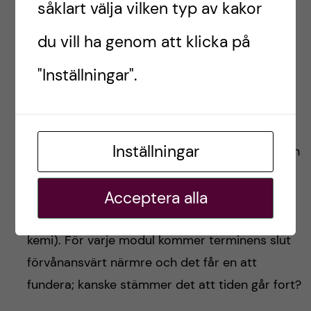
såklart välja vilken typ av kakor
du vill ha genom att klicka på
Scheele är en av de bästa
"Inställningar".
studieplatserna på campus och därmed
mitt andra hem
Våra veckor är inte så varierande i sin
Inställningar
uppbyggnad då de följer en specifik struktur. En
modul avslutad innebär en ny modul startad.
Acceptera alla
Däremot är innehållet alltid nytt och du kan
hitta något fascinerande i alla ämnen (t.o.m.
kemi). För varje modul kommer terminens slut
förvånansvärt närmre och det får en att
fundera; kanske stämmer det att tiden går fort?