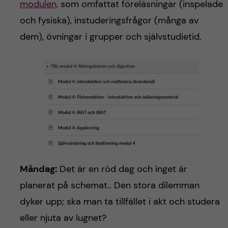
h
modulen,
som omfattat föreläsningar (inspelade
och fysiska), instuderingsfrågor (många av
å
dem), övningar i grupper och självstudietid.
l
l
e
t
Måndag:
Det är en röd dag och inget är
planerat på schemat.. Den stora dilemman
dyker upp; ska man ta tillfället i akt och studera
eller njuta av lugnet?