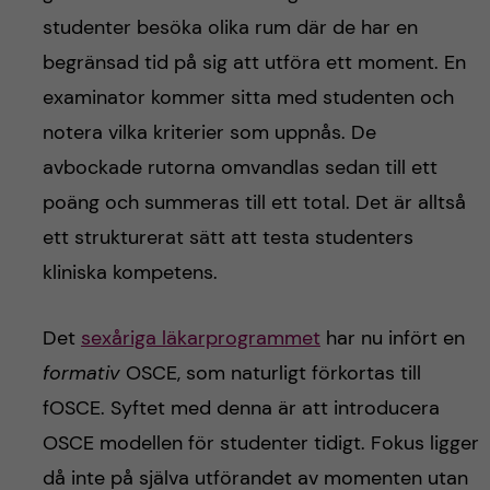
h
studenter besöka olika rum där de har en
å
begränsad tid på sig att utföra ett moment. En
examinator kommer sitta med studenten och
l
notera vilka kriterier som uppnås. De
l
avbockade rutorna omvandlas sedan till ett
poäng och summeras till ett total. Det är alltså
e
ett strukturerat sätt att testa studenters
t
kliniska kompetens.
Det
sexåriga läkarprogrammet
har nu infört en
formativ
OSCE, som naturligt förkortas till
fOSCE. Syftet med denna är att introducera
OSCE modellen för studenter tidigt. Fokus ligger
då inte på själva utförandet av momenten utan