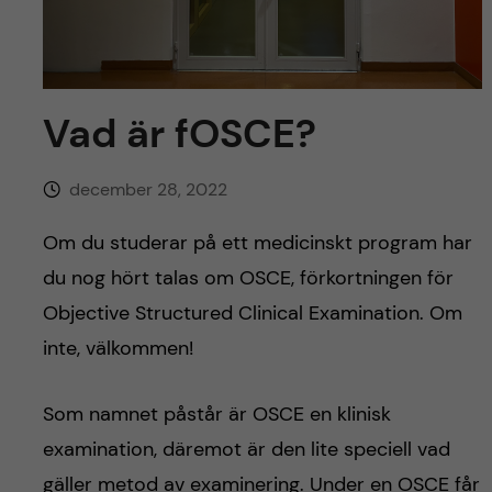
y
l
h
t
u
Vad är fOSCE?
v
u
december 28, 2022
d
Om du studerar på ett medicinskt program har
du nog hört talas om OSCE, förkortningen för
i
Objective Structured Clinical Examination. Om
n
inte, välkommen!
n
Som namnet påstår är OSCE en klinisk
e
examination, däremot är den lite speciell vad
gäller metod av examinering. Under en OSCE får