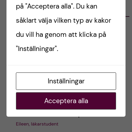
g
g
på "Acceptera alla". Du kan
e
e
RELATERADE INLÄGG
t
t
såklart välja vilken typ av kakor
Ett sista blogginlägg
du vill ha genom att klicka på
Eileen, läkarstudent
"Inställningar".
När jag skrev mitt första inlägg här på
bloggen hade jag ingen aning om att två år
skulle gå så snabbt. Sedan dess har jag
försökt ge en inblick i […]
Inställningar
juni 9, 2026
Acceptera alla
Terminsslut och tentaperiod
Eileen, läkarstudent