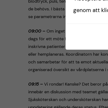
blodtryck, puls, temperatur, andningsfr
de behövs. I bästa fall går man in till p
genom att klic
se parametrarna innan läkemedel delas 
09:00 –
Om inget avvikande sker har all
dags för ett möte framför ”patienttavla
inskrivna patienter med läkarna, för at
eller hemplaneras. Koordinatorn har ko
och samarbetar för att ta emot aktuella
organiserad översikt av vårdplatserna i 
09:15 –
Vi rondar! Kanske? Det beror på 
innebär en diskussion med teamet gällan
Sjuksköterskan och undersköterskan har
uppdatering gällande deras status. Efter 