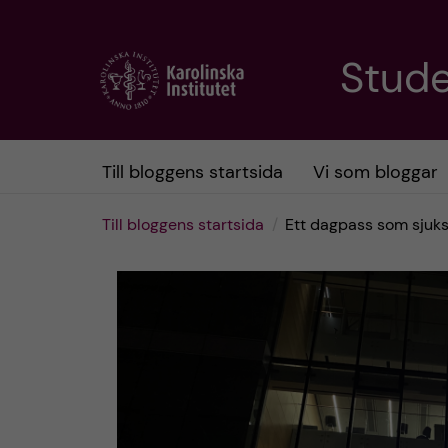
H
Stud
o
p
Till bloggens startsida
Vi som bloggar
p
Till bloggens startsida
Ett dagpass som sjuk
a
t
i
l
l