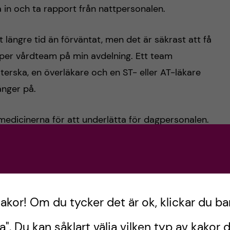
 in och ta rapport från nattpersonalen.
längre tid än förväntat, men det är säkrast att få
r per vårdteam på min avdelning. Ett team
terska, en överläkare och en ST- eller AT-läkare
änger på.
edicinerna för att underlätta för dagpersonalen.
i läkemedelslistan, och nya patienter kan skrivas
rån ampuller, spädas eller blandas kommer inte
 att kontrollera alla läkemedel innan man lämnar
ga in och ut ur patientrummen.
kakor! Om du tycker det är ok, klickar du ba
 vitala parametrar. Detta innebär kontroller som
a". Du kan såklart välja vilken typ av kakor d