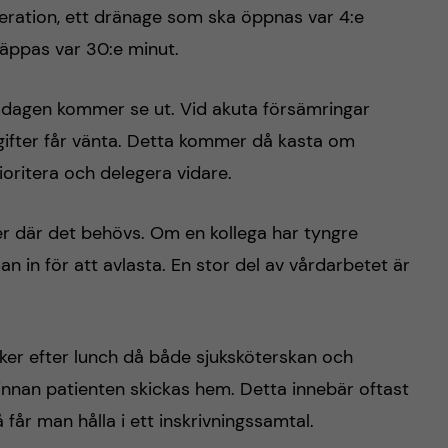
eration, ett dränage som ska öppnas var 4:e
läppas var 30:e minut.
r dagen kommer se ut. Vid akuta försämringar
gifter får vänta. Detta kommer då kasta om
oritera och delegera vidare.
ser där det behövs. Om en kollega har tyngre
 in för att avlasta. En stor del av vårdarbetet är
sker efter lunch då både sjuksköterskan och
innan patienten skickas hem. Detta innebär oftast
å får man hålla i ett inskrivningssamtal.