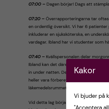
07:00 –
Dagen börjar! Dags att stämpla
07:20 –
Överrapporteringarna tar oftast 
en ordentlig översikt. Vi har 6 patiente
inkluderar en sjuksköterska, en underskö
vardagar. Ibland har vi studenter som h
07:40 –
Kvällspersonalen delar morgonm
Ibland kan det däremot ske förändringar 
Kakor
in under natten. Det som ska dras upp f
heller vara förberett. Det är därför bra
läkemedelsrummet, så slipper man sprin
Vi bjuder på 
Vid detta lag börjar undersköterskan ta
"Acceptera all