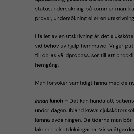
statusundersökning, så kommer man fram 
prover, undersökning eller en utskrivning
I fallet av en utskrivning är det sjuk
vid behov av hjälp hemmavid. Vi ger pati
till deras vårdprocess, ser till att chec
hemgång.
Man försöker samtidigt hinna med de nya
Innan lunch –
Det kan hända att patiente
under dagen. Ibland krävs sjukskötersk
lämna avdelningen. De tiderna man bör 
läkemedelsutdelningarna. Vissa åtgärder