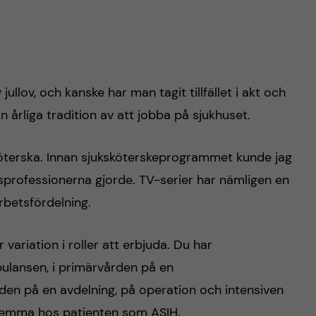
ullov, och kanske har man tagit tillfället i akt och
n årliga tradition av att jobba på sjukhuset.
öterska. Innan sjuksköterskeprogrammet kunde jag
esprofessionerna gjorde. TV-serier har nämligen en
arbetsfördelning.
variation i roller att erbjuda. Du har
ulansen, i primärvården på en
den på en avdelning, på operation och intensiven
hemma hos patienten som ASIH.