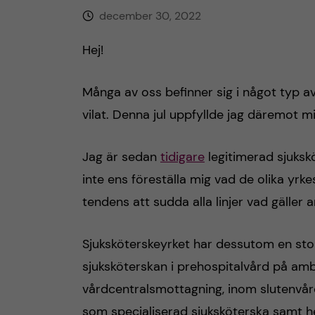
december 30, 2022
h
Hej!
å
l
Många av oss befinner sig i något typ av j
vilat. Denna jul uppfyllde jag däremot mi
l
e
Jag är sedan
tidigare
legitimerad sjuksk
inte ens föreställa mig vad de olika yrk
t
tendens att sudda alla linjer vad gäller 
Sjuksköterskeyrket har dessutom en stor 
sjuksköterskan i prehospitalvård på amb
vårdcentralsmottagning, inom slutenvår
som specialiserad sjuksköterska samt 