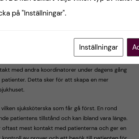
ekvens och syresättning. Blodsockernivå mäts där
atienterna samtidigt, så kan sjuksköterskan smidigt
ka på "Inställningar".
ut.
a patienter fått läkemedel och frukost. Då är det
Inställningar
Ac
n”. Här går vi tillsammans snabbt igenom alla
t se om vi har några som ska gå på undersökning
ntakt med andra koordinatorer under dagens gång
 patienter. Detta sker för att skapa en mer
sjukhuset.
vilken sjuksköterska som får gå först. En rond
de patientens tillstånd och kan ibland vara länge.
 oftast mest kontakt med patienterna och ger en
kontroll av prover och ett besök till patienten för