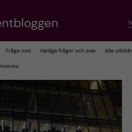
entbloggen
S
Fråga oss!
Vanliga frågor och svar
Alla utbild
sköterska