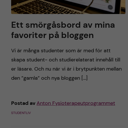
y
l
h
t
u
Ett smörgåsbord av mina
v
favoriter på bloggen
u
Vi är många studenter som är med för att
d
skapa student- och studierelaterat innehåll till
er läsare. Och nu när vi är i brytpunkten mellan
i
den ”gamla” och nya bloggen […]
n
n
Postad av
Anton Fysioterapeutprogrammet
e
STUDENTLIV