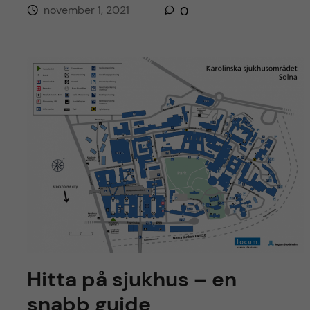
h
november 1, 2021
0
å
l
l
e
t
Hitta på sjukhus – en
snabb guide