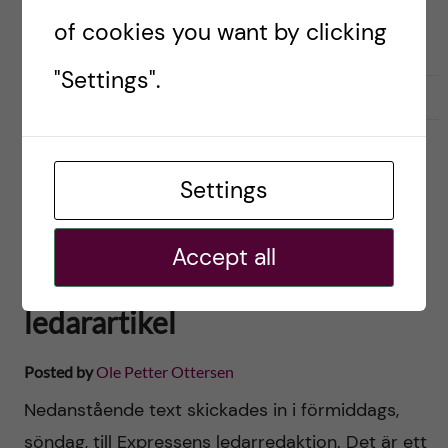
of cookies you want by clicking
passera utan att göra det igen. […]
"Settings".
2021-11-30
0
DEBATT
ETIK
HISTORIA
Settings
Replik till Expressen: Viktiga
frågor men tendentiöst och
Accept all
bristande faktakoll i
ledarartikel
Posted by
Ole Petter Ottersen
Nedanstående text skickades in i förmiddags,
söndag, till Expressens ledarredaktion. Det är ett