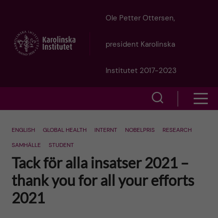
J
Ole Petter Ottersen,
u
president Karolinska
m
Institutet 2017-2023
p
S
S
t
h
h
o
ENGLISH
GLOBAL HEALTH
INTERNT
NOBELPRIS
RESEARCH
o
o
SAMHÄLLE
STUDENT
w
m
Tack för alla insatser 2021 –
w
s
thank you for all your efforts
a
e
m
2021
i
a
e