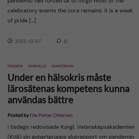
pandemic has forced us to forgo most of the
celebratory events the core remains: it is a week
of pride […]
2021-12-07
0
PANDEMI
SAMHÄLLE
SAMVERKAN
Under en hälsokris måste
lärosätenas kompetens kunna
användas bättre
Posted by
Ole Petter Ottersen
I tisdags redovisade Kungl. Vetenskapsakademien
(KVA) sin expertgrupps slutrapport om pandemin