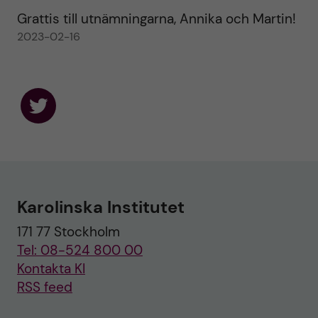
Grattis till utnämningarna, Annika och Martin!
2023-02-16
F
o
l
l
o
w
u
Karolinska Institutet
s
o
171 77 Stockholm
n
T
Tel: 08-524 800 00
w
i
Kontakta KI
t
RSS feed
t
e
r