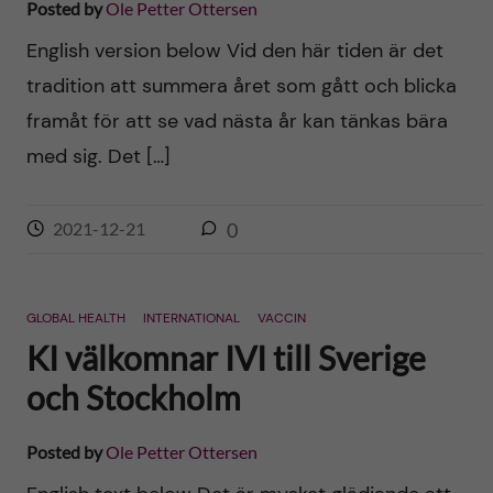
Posted by
Ole Petter Ottersen
n
r
n
English version below Vid den här tiden är det
c
c
tradition att summera året som gått och blicka
u
h
o
framåt för att se vad nästa år kan tänkas bära
f
med sig. Det […]
n
i
t
e
2021-12-21
0
l
e
d
GLOBAL HEALTH
INTERNATIONAL
VACCIN
n
KI välkomnar IVI till Sverige
t
och Stockholm
Posted by
Ole Petter Ottersen