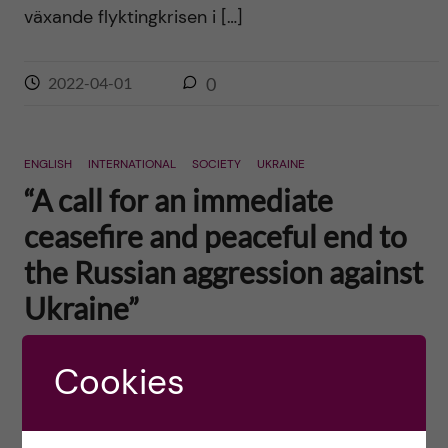
växande flyktingkrisen i […]
2022-04-01
0
ENGLISH
INTERNATIONAL
SOCIETY
UKRAINE
“A call for an immediate
ceasefire and peaceful end to
the Russian aggression against
Ukraine”
Posted by
Ole Petter Ottersen
Cookies
Last week, the Lancet–SIGHT Commission on
Peaceful Societies through Health and Gender