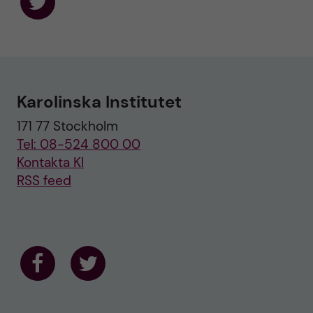
F
o
l
l
o
w
u
Karolinska Institutet
s
o
171 77 Stockholm
n
T
Tel: 08-524 800 00
w
i
Kontakta KI
t
RSS feed
t
e
r
F
F
o
o
l
l