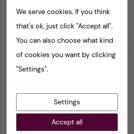
Equality (of which I am a member), published an
We serve cookies. If you think
article in The Lancet that strongly condemns the
Russian Government’s aggression […]
that's ok, just click "Accept all".
You can also choose what kind
2022-03-28
0
of cookies you want by clicking
ENGLISH
INTERNATIONAL
KRIGET I UKRAINA
UKRAINE
"Settings".
WAR IN UKRAINE
The war calls for our
competence and puts us to the
Settings
test
Accept all
Posted by
Ole Petter Ottersen