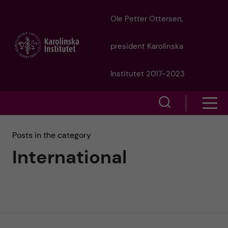
J
Ole Petter Ottersen,
u
president Karolinska
m
Institutet 2017-2023
p
S
S
t
h
h
Posts in the category
o
o
International
o
w
m
w
s
a
e
m
i
a
e