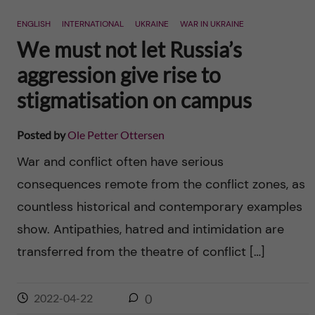
n
r
ENGLISH
INTERNATIONAL
UKRAINE
WAR IN UKRAINE
n
c
c
We must not let Russia’s
u
h
aggression give rise to
o
f
stigmatisation on campus
n
i
Posted by
Ole Petter Ottersen
t
e
War and conflict often have serious
l
e
consequences remote from the conflict zones, as
d
countless historical and contemporary examples
n
show. Antipathies, hatred and intimidation are
t
transferred from the theatre of conflict […]
2022-04-22
0