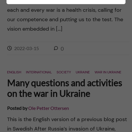
From the vantage point of a medical university,
each and every war is a health crisis, calling for
our competence and putting us to the test. The
vision embedded in […]
2022-03-15
0
ENGLISH
INTERNATIONAL
SOCIETY
UKRAINE
WAR IN UKRAINE
Many questions and activities
on the war in Ukraine
Posted by
Ole Petter Ottersen
This is the English version of a previous blog post
in Swedish After Russia’s invasion of Ukraine,