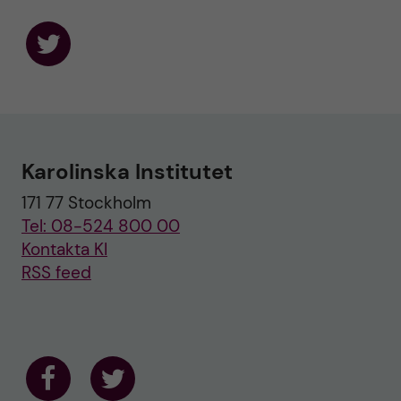
F
o
l
l
o
w
u
Karolinska Institutet
s
o
171 77 Stockholm
n
T
Tel: 08-524 800 00
w
i
Kontakta KI
t
RSS feed
t
e
r