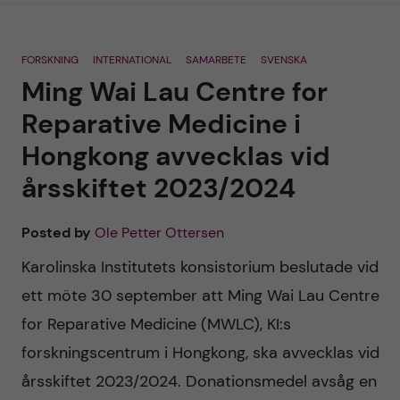
n
r
n
c
c
FORSKNING
INTERNATIONAL
SAMARBETE
SVENSKA
u
h
Ming Wai Lau Centre for
o
f
Reparative Medicine i
n
Hongkong avvecklas vid
i
årsskiftet 2023/2024
t
e
l
e
Posted by
Ole Petter Ottersen
d
Karolinska Institutets konsistorium beslutade vid
n
ett möte 30 september att Ming Wai Lau Centre
t
for Reparative Medicine (MWLC), KI:s
forskningscentrum i Hongkong, ska avvecklas vid
årsskiftet 2023/2024. Donationsmedel avsåg en