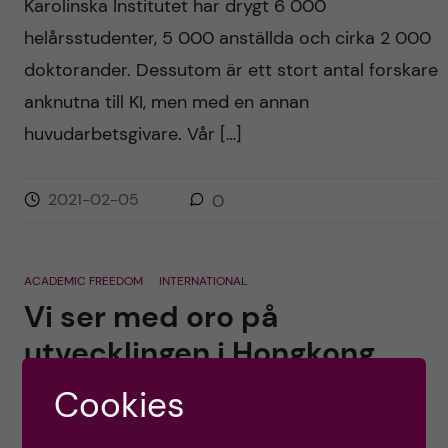
Karolinska Institutet har drygt 6 000
helårsstudenter, 5 000 anställda och cirka 2 000
doktorander. Dessutom är ett stort antal forskare
anknutna till KI, men med en annan
huvudarbetsgivare. Vår […]
2021-02-05
0
ACADEMIC FREEDOM
INTERNATIONAL
Vi ser med oro på
utvecklingen i Hongkong
Cookies
Posted by
Ole Petter Ottersen
Det är med ökad oro som jag följer den politiska