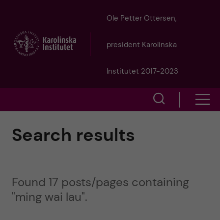
J
Ole Petter Ottersen,
u
president Karolinska
m
Institutet 2017-2023
p
S
S
t
h
h
Search results
o
o
o
w
m
w
s
a
Found 17 posts/pages containing
e
m
"ming wai lau".
i
a
e