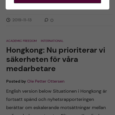
Hong Kong that I published in August. The last […]
2019-11-13
0
ACADEMIC FREEDOM
INTERNATIONAL
Hongkong: Nu prioriterar vi
säkerheten för våra
medarbetare
Posted by
Ole Petter Ottersen
English version below Situationen i Hongkong är
fortsatt spänd och nyhetsrapporteringen
berättar om eskalerande motsättningar mellan