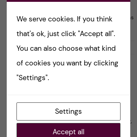
utvecklingen i Hongkong och i Beijing. En ny
säkerhetslag infördes tidigare i Hongkong av Kinas
We serve cookies. If you think
ledning som bland annat ger […]
that's ok, just click "Accept all".
You can also choose what kind
2020-12-07
0
of cookies you want by clicking
ACADEMIC FREEDOM
INTERNATIONAL
"Settings".
On the situation in Hong
Kong
Posted by
Ole Petter Ottersen
Settings
A couple of days ago, but published this morning,
I wrote a blog post with a link to a text about
Accept all