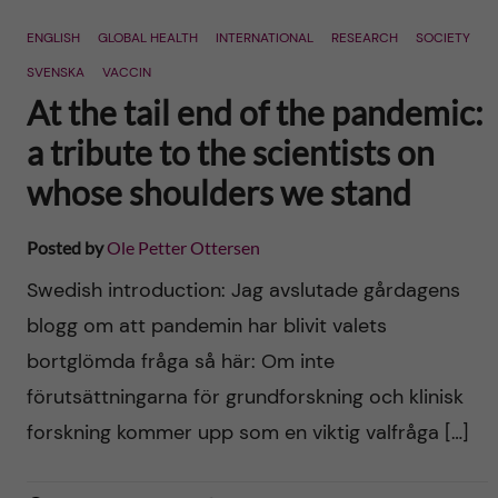
n
r
ENGLISH
GLOBAL HEALTH
INTERNATIONAL
RESEARCH
SOCIETY
n
c
c
SVENSKA
VACCIN
u
h
At the tail end of the pandemic:
o
f
a tribute to the scientists on
n
whose shoulders we stand
i
t
e
Posted by
Ole Petter Ottersen
l
e
Swedish introduction: Jag avslutade gårdagens
d
blogg om att pandemin har blivit valets
n
bortglömda fråga så här: Om inte
t
förutsättningarna för grundforskning och klinisk
forskning kommer upp som en viktig valfråga […]