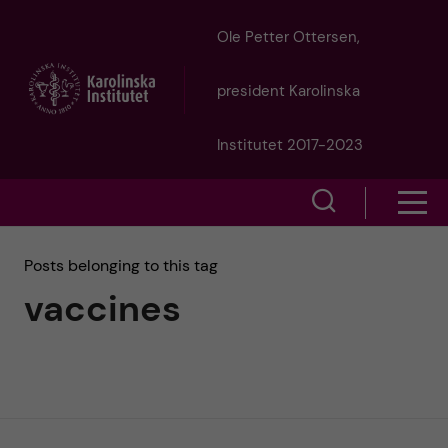
J
Ole Petter Ottersen,
u
president Karolinska
m
Institutet 2017-2023
p
S
S
t
h
h
Posts belonging to this tag
o
o
vaccines
o
w
m
w
s
a
e
m
i
a
e