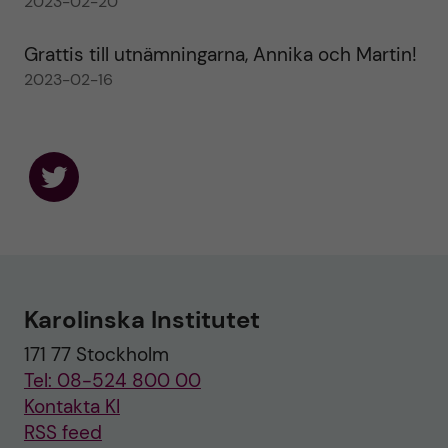
2023-02-20
Grattis till utnämningarna, Annika och Martin!
2023-02-16
F
o
l
l
o
w
u
Karolinska Institutet
s
o
171 77 Stockholm
n
T
Tel: 08-524 800 00
w
i
Kontakta KI
t
RSS feed
t