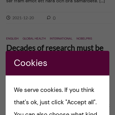
ser fram emot ett nära och bra samarbete. […]
2021-12-20
0
ENGLISH
GLOBAL HEALTH
INTERNATIONAL
NOBELPRIS
Decades of research must be
translated into better health
Cookies
for all
Posted by
Ole Petter Ottersen
We have entered the Nobel week and even if the
We serve cookies. If you think
pandemic has forced us to forgo most of the
that's ok, just click "Accept all".
celebratory events the core remains: it is a week
of pride […]
You can also choose what kind