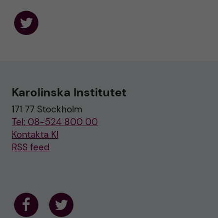
F
o
l
l
o
w
u
Karolinska Institutet
s
o
171 77 Stockholm
n
T
Tel: 08-524 800 00
w
i
Kontakta KI
t
RSS feed
t
e
r