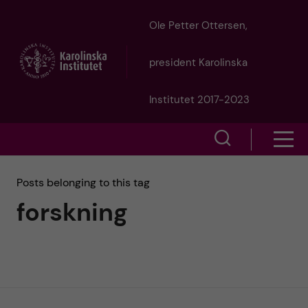
J
Ole Petter Ottersen,
u
president Karolinska
m
Institutet 2017-2023
p
S
S
t
h
h
Posts belonging to this tag
o
o
forskning
o
w
m
w
s
a
e
m
i
a
e