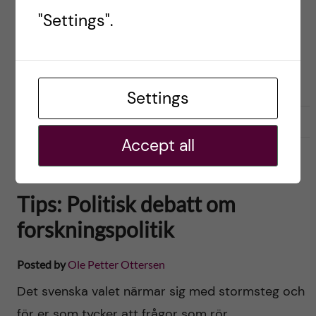
Dramatikern Ylva Lööf framför i dag på Svenska
"Settings".
Dagbladets kultursidor kritik mot mitt och KI:s
sätt att hantera det oredlighetsärende som jag
fattade beslut i den 25 juni i år. […]
Settings
2018-09-04
0
Accept all
FORSKNINGSPOLITIK
Tips: Politisk debatt om
forskningspolitik
Posted by
Ole Petter Ottersen
Det svenska valet närmar sig med stormsteg och
för er som tycker att frågor som rör