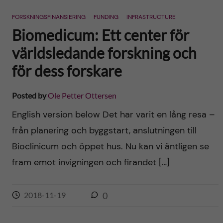
n
r
FORSKNINGSFINANSIERING
FUNDING
INFRASTRUCTURE
n
c
c
Biomedicum: Ett center för
u
h
världsledande forskning och
o
f
för dess forskare
n
i
Posted by
Ole Petter Ottersen
t
e
English version below Det har varit en lång resa –
l
e
från planering och byggstart, anslutningen till
d
Bioclinicum och öppet hus. Nu kan vi äntligen se
n
fram emot invigningen och firandet […]
t
2018-11-19
0