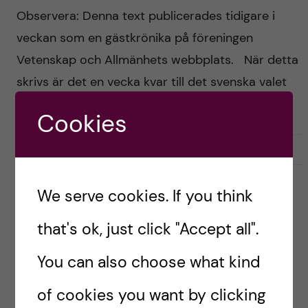
Observera: Denna text publicerades tidigare i
veckan som en gästkrönika på föreningen
Vetenskap och Allmänhets webbplats. När detta
skrivs är det en vecka kvar till det svenska valet
och den […]
Cookies
2018-09-06
0
We serve cookies. If you think
ETHICS
RULES AND REGULATIONS
KI tillämpar regelverken för
that's ok, just click "Accept all".
oredlighetsärenden
You can also choose what kind
Posted by
Ole Petter Ottersen
of cookies you want by clicking