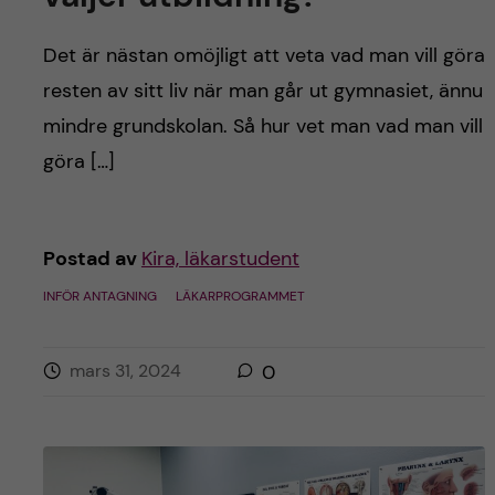
h
å
Det är nästan omöjligt att veta vad man vill göra
resten av sitt liv när man går ut gymnasiet, ännu
l
mindre grundskolan. Så hur vet man vad man vill
l
göra […]
e
Postad av
Kira, läkarstudent
t
INFÖR ANTAGNING
LÄKARPROGRAMMET
mars 31, 2024
0