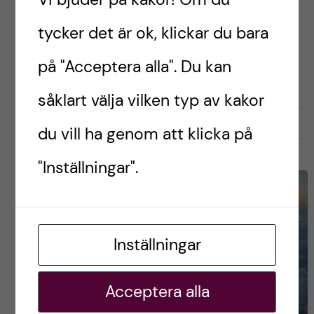
tycker det är ok, klickar du bara
Postad av
Kira, läkarstudent
på "Acceptera alla". Du kan
INFÖR ANTAGNING
LÄKARPROGRAMMET
TIPS OCH TRICKS
såklart välja vilken typ av kakor
december 11, 2023
0
du vill ha genom att klicka på
"Inställningar".
Inställningar
Acceptera alla