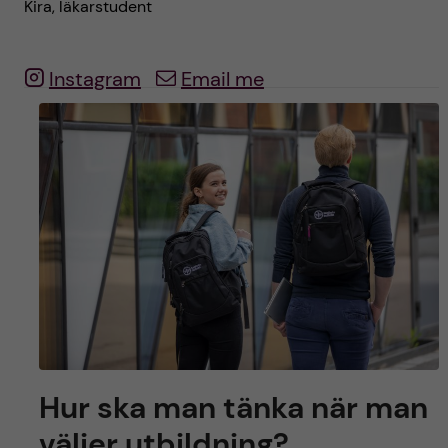
Kira, läkarstudent
y
l
h
t
u
Instagram
Email me
v
u
d
i
n
n
e
Hur ska man tänka när man
väljer utbildning?