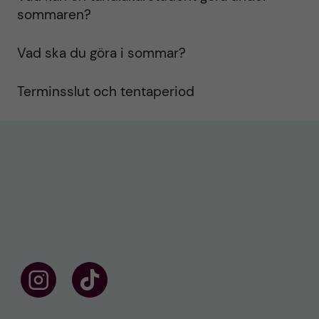
sommaren?
Vad ska du göra i sommar?
Terminsslut och tentaperiod
F
F
ö
o