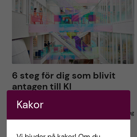
6 steg för dig som blivit
antagen till KI
Kakor
Idag kom antagningsbeskedet för VT24. Stort
grattis till dig som blivit antagen till en utbildning
på KI! Du har mycket att se fram emot. Jag
kommer fortfarande ihåg dagen jag […]
Vi bjuder på kakor! Om du