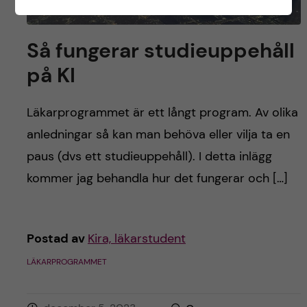
Så fungerar studieuppehåll
på KI
Läkarprogrammet är ett långt program. Av olika
anledningar så kan man behöva eller vilja ta en
paus (dvs ett studieuppehåll). I detta inlägg
kommer jag behandla hur det fungerar och […]
Postad av
Kira, läkarstudent
LÄKARPROGRAMMET