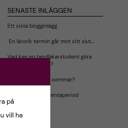
SENASTE INLÄGGEN
Ett sista blogginlägg
En lärorik termin går mot sitt slut…
Vad kan en tandläkarstudent göra
under sommaren?
Vad ska du göra i sommar?
Terminsslut och tentaperiod
ra på
u vill ha