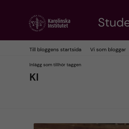
H
Stud
o
p
Till bloggens startsida
Vi som bloggar
p
Inlägg som tillhör taggen
a
KI
t
i
l
l