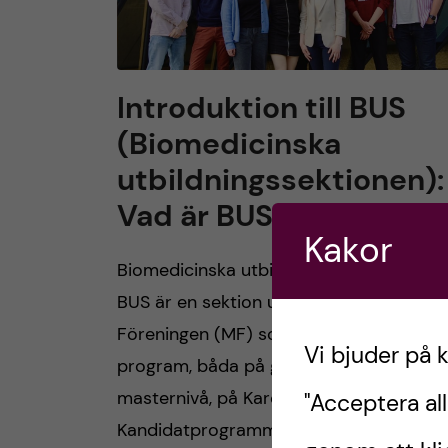
Introduktion till BUS
(Biomedicinska
utbildningssektionen):
Vad är BUS ?
Kakor
Biomedicinska utbildningssektionen elle
BUS är en sektion under Medicinska
Föreningen (MF) som omfattar olika
Vi bjuder på 
program, båda på grundnivå och
masternivå, på Karolinska Institutet sås
"Acceptera all
Kandidatprogrammet i Biomedicin