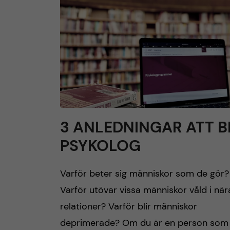
h
u
v
u
d
3 ANLEDNINGAR ATT B
PSYKOLOG
i
n
Varför beter sig människor som de gör?
Varför utövar vissa människor våld i när
n
relationer? Varför blir människor
e
deprimerade? Om du är en person som