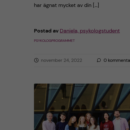
har ägnat mycket av din […]
h
å
Postad av
Daniela, psykologstudent
l
PSYKOLOGPROGRAMMET
l
november 24, 2022
0
kommenta
e
t