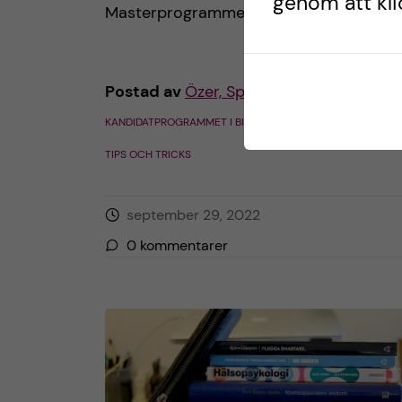
genom att klic
Masterprogrammet i Biomedicin […]
Postad av
Özer, Spanien
KANDIDATPROGRAMMET I BIOMEDICIN
STUDENTLIV
TIPS OCH TRICKS
september 29, 2022
0
kommentarer