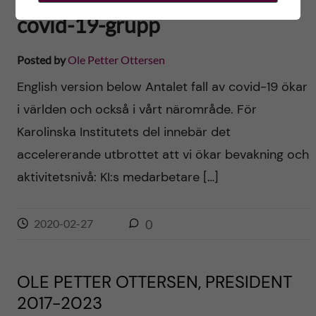
covid-19-grupp
Posted by
Ole Petter Ottersen
English version below Antalet fall av covid-19 ökar
i världen och också i vårt närområde. För
Karolinska Institutets del innebär det
accelererande utbrottet att vi ökar bevakning och
aktivitetsnivå: KI:s medarbetare […]
2020-02-27
0
OLE PETTER OTTERSEN, PRESIDENT
2017-2023