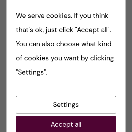
SAMARBETE
SAMVERKAN
Coronaviruset: KI trappar upp
We serve cookies. If you think
aktiviteterna
that's ok, just click "Accept all".
Posted by
Ole Petter Ottersen
You can also choose what kind
För en vecka sedan skrev jag här på bloggen att
of cookies you want by clicking
“KI ska en aktiv kraft mot rykten, skvaller och
stigmatisering” och att vi som universitet har ett
"Settings".
extra stort ansvar […]
2020-03-09
0
Settings
UNCATEGORIZED
Accept all
Coronaviruset: KI etablerar