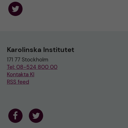
F
o
l
l
o
w
u
Karolinska Institutet
s
o
171 77 Stockholm
n
T
Tel: 08-524 800 00
w
i
Kontakta KI
t
RSS feed
t
e
r
F
F