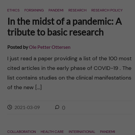
n
r
ETHICS
FORSKNING
PANDEMI
RESEARCH
RESEARCH POLICY
n
c
c
In the midst of a pandemic: A
u
h
tribute to basic research
o
f
n
Posted by
Ole Petter Ottersen
i
I just read a paper providing a list of the 100 most
t
e
cited articles in the early phase of COVID-19 . The
l
e
list contains studies on the clinical manifestations
d
of the new […]
n
t
2021-03-09
0
COLLABORATION
HEALTH CARE
INTERNATIONAL
PANDEMI