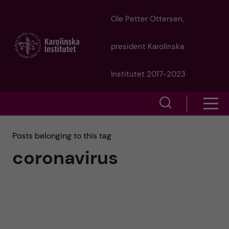
J
Ole Petter Ottersen,
u
president Karolinska
m
Institutet 2017-2023
p
S
S
t
h
h
Posts belonging to this tag
o
o
coronavirus
o
w
m
w
s
a
e
m
i
a
e