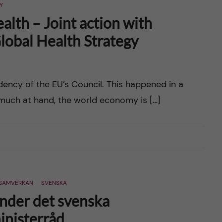
Y
lth – Joint action with
lobal Health Strategy
ency of the EU’s Council. This happened in a
y much at hand, the world economy is […]
SAMVERKAN
SVENSKA
under det svenska
inisterråd