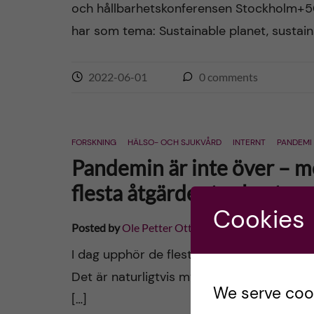
och hållbarhetskonferensen Stockholm+5
har som tema: Sustainable planet, sustain
2022-06-01
0
comments
FORSKNING
HÄLSO- OCH SJUKVÅRD
INTERNT
PANDEMI
Pandemin är inte över – me
flesta åtgärder tas bort
Cookies
Posted by
Ole Petter Ottersen
I dag upphör de flesta av de restriktione
Det är naturligtvis mycket glädjande att v
We serve cooki
[…]