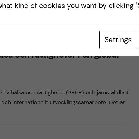
hat kind of cookies you want by clicking "S
Settings
ENSKA
sa och rättigheter i en global
ktiv hälsa och rättigheter (SRHR) och jämställdhet
 och internationellt utvecklingssamarbete. Det är