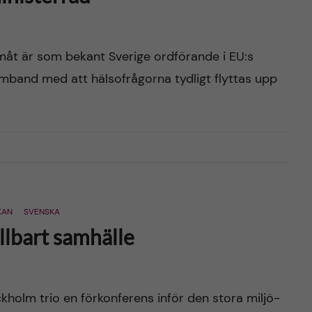
amåt är som bekant Sverige ordförande i EU:s
amband med att hälsofrågorna tydligt flyttas upp
KAN
SVENSKA
ållbart samhälle
ckholm trio en förkonferens inför den stora miljö-