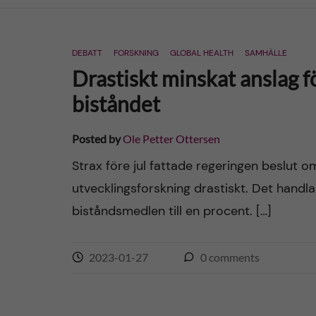
n
DEBATT
FORSKNING
GLOBAL HEALTH
SAMHÄLLE
c
Drastiskt minskat anslag 
o
biståndet
n
Posted by
Ole Petter Ottersen
t
Strax före jul fattade regeringen beslut o
utvecklingsforskning drastiskt. Det handla
e
biståndsmedlen till en procent. […]
n
2023-01-27
0
comments
t