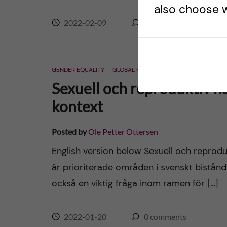
also choose w
2022-02-09
0
comments
GENDER EQUALITY
GLOBAL HEALTH
INTERNATIONAL
SV
Sexuell och reproduktiv häl
kontext
Posted by
Ole Petter Ottersen
English version below Sexuell och reprodu
är prioriterade områden i svenskt bistånd
också en viktig fråga inom ramen för […]
2022-01-20
0
comments