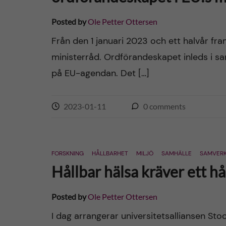
Posted by
Ole Petter Ottersen
Från den 1 januari 2023 och ett halvår fr
ministerråd. Ordförandeskapet inleds i s
på EU-agendan. Det […]
2023-01-11
0
comments
FORSKNING
HÅLLBARHET
MILJÖ
SAMHÄLLE
SAMVER
Hållbar hälsa kräver ett h
Posted by
Ole Petter Ottersen
I dag arrangerar universitetsalliansen Sto