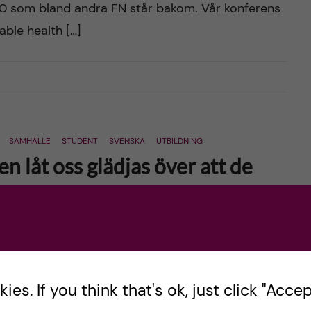
0 som bland andra FN står bakom. Vår konferens
able health […]
SAMHÄLLE
STUDENT
SVENSKA
UTBILDNING
n låt oss glädjas över att de
r och åtgärder som satts in mot smittspridningen.
årt samhälle nu äntligen, efter nästan två år som
es. If you think that's ok, just click "Accept