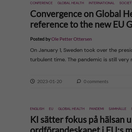
CONFERENCE
GLOBAL HEALTH
INTERNATIONAL
SOCIET
Convergence on Global Hea
reference to the new EU G
Posted by
Ole Petter Ottersen
On January 1, Sweden took over the presid
turbulent time. The pandemic is still ver
2023-01-20
0
comments
ENGLISH
EU
GLOBAL HEALTH
PANDEMI
SAMHÄLLE
KI sätter fokus på hälsan 
ordförandeskapet i EU:s m