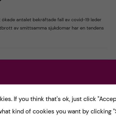
 ökade antalet bekräftade fall av covid-19 leder
. Utbrott av smittsamma sjukdomar har en tendens
för världens barn
es. If you think that's ok, just click "Accept
n – minskad barnadödlighet, bättre tillgång till
hat kind of cookies you want by clicking "S