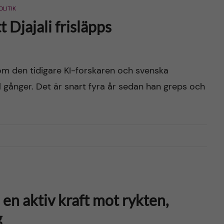
OLITIK
t Djajali frisläpps
t om den tidigare KI-forskaren och svenska
 gånger. Det är snart fyra år sedan han greps och
 en aktiv kraft mot rykten,
g