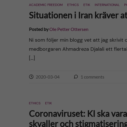
ACADEMIC FREEDOM
ETHICS
ETIK
INTERNATIONAL
P
Situationen i Iran kräver at
Posted by
Ole Petter Ottersen
Ni som följer min blogg vet att jag skrivi
medborgaren Ahmadreza Djalali ett flertal
[…]
2020-03-04
1
comments
ETHICS
ETIK
Coronaviruset: KI ska vara
skvaller och stigmatiserin