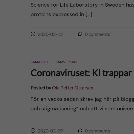
Science for Life Laboratory in Sweden ha
n
proteins expressed in […]
c
2020-03-12
0
comments
o
n
SAMARBETE
SAMVERKAN
t
Coronaviruset: KI trappar 
e
Posted by
Ole Petter Ottersen
n
För en vecka sedan skrev jag här på blogge
och stigmatisering” och att vi som universi
t
2020-03-09
0
comments