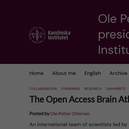
Ole P
J
presi
u
m
Insti
p
t
Home
About me
English
Archive
o
COLLABORATION
FORSKNING
RESEARCH
SAMARBETE
The Open Access Brain At
m
a
Posted by
Ole Petter Ottersen
An international team of scientists led by
i