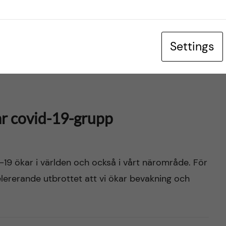
e möjligheter till skolgång – är det en osäker
Settings
ar covid-19-grupp
d-19 ökar i världen och också i vårt närområde. För
elererande utbrottet att vi ökar bevakning och