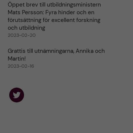
Öppet brev till utbildningsministern
Mats Persson: Fyra hinder och en
förutsättning för excellent forskning
och utbildning
2023-02-20
Grattis till utnämningarna, Annika och
Martin!
2023-02-16
F
o
l
l
o
w
u