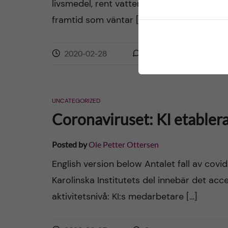
livsmedel, rent vatten och läkemedel, ökad
framtid som väntar […]
2020-02-28
0
comments
UNCATEGORIZED
Coronaviruset: KI etabler
Posted by
Ole Petter Ottersen
English version below Antalet fall av covi
Karolinska Institutets del innebär det acc
aktivitetsnivå: KI:s medarbetare […]