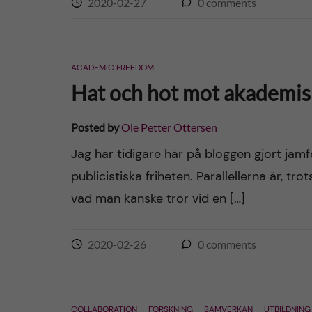
2020-02-27
0
comments
ACADEMIC FREEDOM
Hat och hot mot akademisk 
Posted by
Ole Petter Ottersen
Jag har tidigare här på bloggen gjort jä
publicistiska friheten. Parallellerna är, tro
vad man kanske tror vid en […]
2020-02-26
0
comments
COLLABORATION
FORSKNING
SAMVERKAN
UTBILDNING