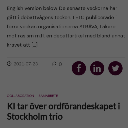
English version below De senaste veckorna har
gått i debattvågens tecken. I ETC publicerade i
förra veckan organisationerna STRÄVA, Läkare
mot rasism m.fl. en debattartikel med bland annat
kravet att […]
S
S
S
2021-07-23
0
h
h
h
a
a
a
r
r
r
e
e
e
o
o
o
n
n
n
F
L
T
COLLABORATION
SAMARBETE
a
i
w
KI tar över ordförandeskapet i
c
n
i
e
k
t
b
e
t
Stockholm trio
o
d
e
o
I
r
k
n