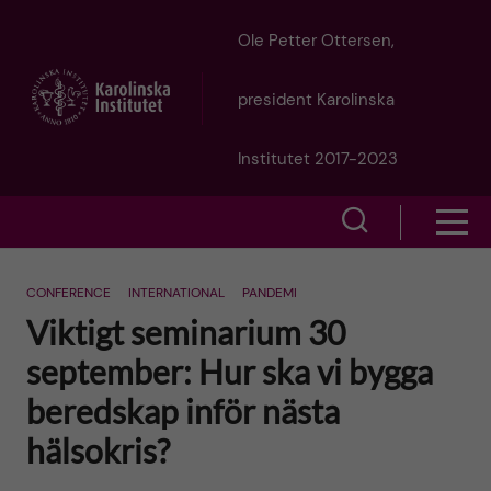
J
Ole Petter Ottersen,
u
president Karolinska
m
Institutet 2017-2023
p
S
S
t
h
h
o
CONFERENCE
INTERNATIONAL
PANDEMI
o
Viktigt seminarium 30
o
w
m
september: Hur ska vi bygga
w
s
a
beredskap inför nästa
e
m
hälsokris?
i
a
e