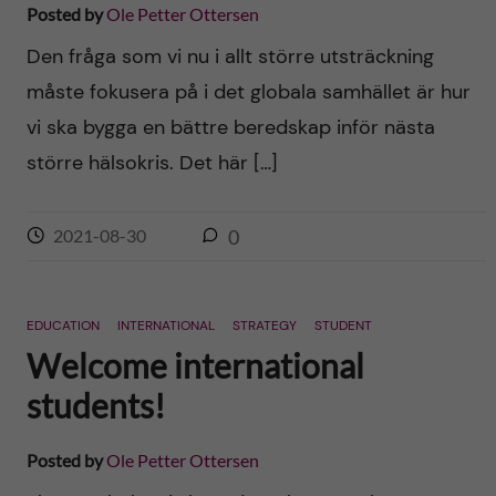
n
Posted by
Ole Petter Ottersen
r
n
Den fråga som vi nu i allt större utsträckning
c
c
måste fokusera på i det globala samhället är hur
u
h
o
vi ska bygga en bättre beredskap inför nästa
f
större hälsokris. Det här […]
n
i
t
e
2021-08-30
0
l
e
d
EDUCATION
INTERNATIONAL
STRATEGY
STUDENT
n
Welcome international
t
students!
Posted by
Ole Petter Ottersen