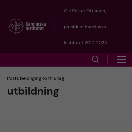
J
Ole Petter Ottersen,
u
president Karolinska
m
Institutet 2017-2023
p
S
S
t
h
h
Posts belonging to this tag
o
o
utbildning
o
w
m
w
s
a
e
m
i
a
e