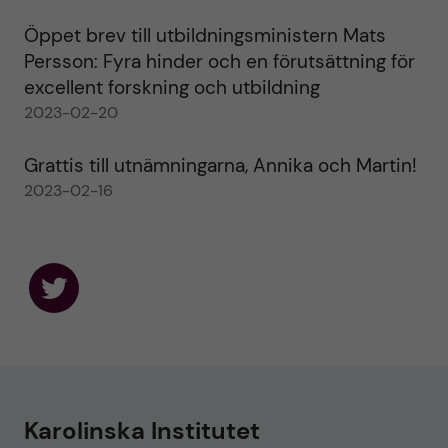
Öppet brev till utbildningsministern Mats
Persson: Fyra hinder och en förutsättning för
excellent forskning och utbildning
2023-02-20
Grattis till utnämningarna, Annika och Martin!
2023-02-16
F
o
l
l
o
w
u
Karolinska Institutet
s
o