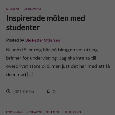
n
r
STUDENT
UTBILDNING
n
c
c
Inspirerade möten med
u
h
studenter
o
f
n
Posted by
Ole Petter Ottersen
i
Ni som följer mig här på bloggen vet att jag
t
e
brinner för undervisning. Jag ska inte ta till
l
e
överdrivet stora ord, men just det här med att få
d
dela med […]
n
t
2021-09-06
0
FORSKNING
RESEARCH
STUDENT
UTBILDNING